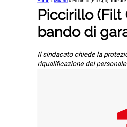
Home
»
Milano
»
Piccirillo (Filt Cgil): tutela
Piccirillo (Fil
bando di gar
Il sindacato chiede la protezio
riqualificazione del personale