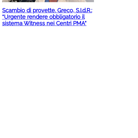
Scambio di provette. Greco, S.I.d.R.:
“Urgente rendere obbligatorio il
sistema Witness nei Centri PMA”