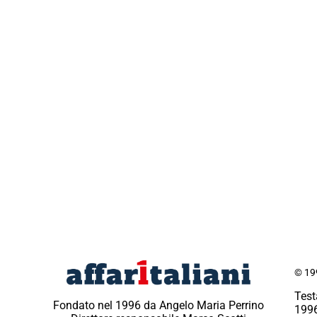
© 199
Test
Fondato nel 1996 da Angelo Maria Perrino
1996