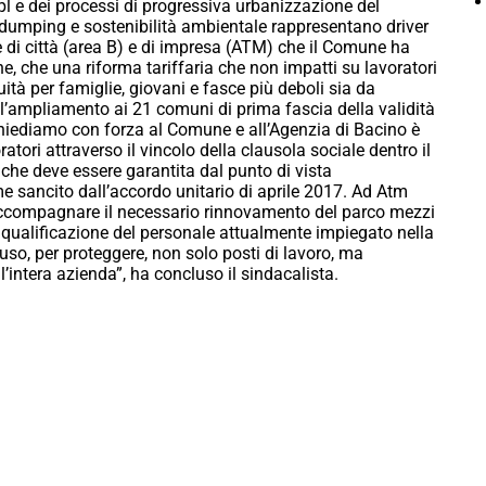
l e dei processi di progressiva urbanizzazione del
al dumping e sostenibilità ambientale rappresentano driver
ne di città (area B) e di impresa (ATM) che il Comune ha
, che una riforma tariffaria che non impatti su lavoratori
uità per famiglie, giovani e fasce più deboli sia da
 l’ampliamento ai 21 comuni di prima fascia della validità
 chiediamo con forza al Comune e all’Agenzia di Bacino è
atori attraverso il vincolo della clausola sociale dentro il
che deve essere garantita dal punto di vista
sancito dall’accordo unitario di aprile 2017. Ad Atm
 accompagnare il necessario rinnovamento del parco mezzi
e riqualificazione del personale attualmente impiegato nella
o, per proteggere, non solo posti di lavoro, ma
intera azienda”, ha concluso il sindacalista.