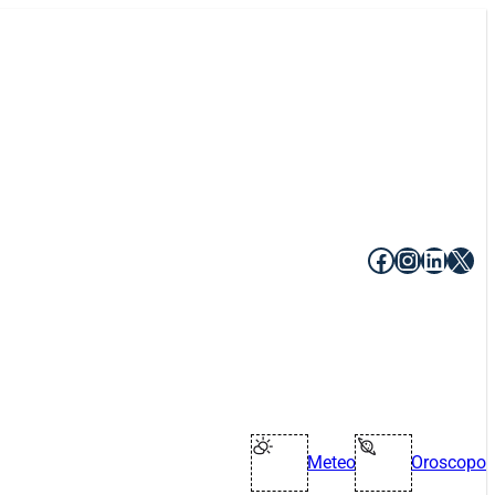
Facebook
Instagr
Linke
X
Meteo
Oroscopo