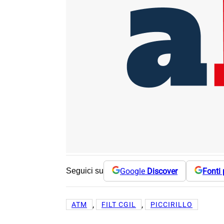
Google
Discover
Fonti 
Seguici su
, 
, 
ATM
FILT CGIL
PICCIRILLO