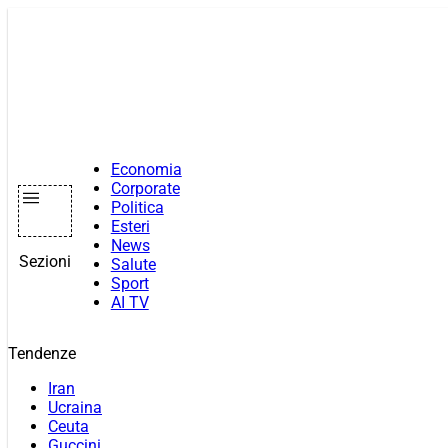
Vai
al
contenuto
Economia
Corporate
Politica
Esteri
News
Sezioni
Salute
Sport
AI TV
Tendenze
Iran
Ucraina
Ceuta
Guccini