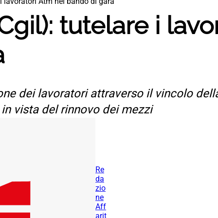
re i lavoratori Atm nel bando di gara
t Cgil): tutelare i la
a
ne dei lavoratori attraverso il vincolo dell
 in vista del rinnovo dei mezzi
Re
da
zio
ne
Aff
arit