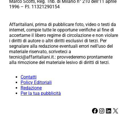
Marco Scotti, Reg. Trib. di Milano n° 210 dell’11 aprile
1996 – P.I. 11321290154
Affaritaliani, prima di pubblicare foto, video o testi da
internet, compie tutte le opportune verifiche al fine di
accertarne il libero regime di circolazione e non violare
i diritti di autore o altri diritti esclusivi di terzi. Per
segnalare alla redazione eventuali errori nell’uso del
materiale riservato, scriveteci a
tecnici@affaritaliani.it.: provvederemo prontamente
alla rimozione del materiale lesivo di diritti di terzi.
Contatti
Policy Editoriali
Redazione
Per la tua pubblicità
Facebook
Instagram
LinkedIn
X