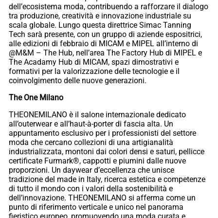
dell’ecosistema moda, contribuendo a rafforzare il dialogo
tra produzione, creatività e innovazione industriale su
scala globale. Lungo questa direttrice Simac Tanning
Tech sarà presente, con un gruppo di aziende espositrici,
alle edizioni di febbraio di MICAM e MIPEL all’interno di
@M&M – The Hub, nell’area The Factory Hub di MIPEL e
The Acadamy Hub di MICAM, spazi dimostrativi e
formativi per la valorizzazione delle tecnologie e il
coinvolgimento delle nuove generazioni.
The One Milano
THEONEMILANO è il salone internazionale dedicato
all’outerwear e all’haut-à-porter di fascia alta. Un
appuntamento esclusivo per i professionisti del settore
moda che cercano collezioni di una artigianalità
industrializzata, montoni dai colori densi e saturi, pellicce
certificate Furmark®, cappotti e piumini dalle nuove
proporzioni. Un daywear d’eccellenza che unisce
tradizione del made in Italy, ricerca estetica e competenze
di tutto il mondo con i valori della sostenibilità e
dell’innovazione. THEONEMILANO si afferma come un
punto di riferimento verticale e unico nel panorama
fieristico europeo, promuovendo una moda curata e