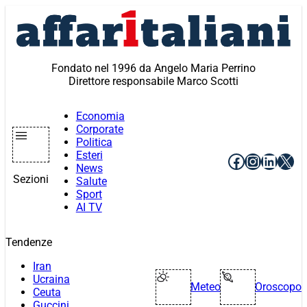
Vai
al
contenuto
Fondato nel 1996 da Angelo Maria Perrino
Direttore responsabile Marco Scotti
Economia
Corporate
Politica
Esteri
Facebook
Instagr
Linke
X
News
Sezioni
Salute
Sport
AI TV
Tendenze
Iran
Ucraina
Meteo
Oroscopo
Ceuta
Guccini