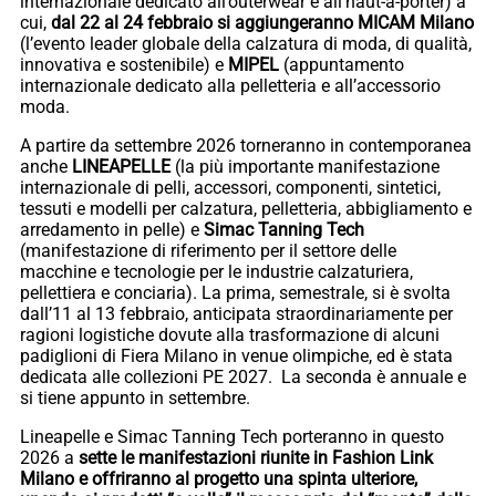
internazionale dedicato all’outerwear e all’haut-à-porter) a
cui,
dal 22 al 24 febbraio si aggiungeranno MICAM Milano
(l’evento leader globale della calzatura di moda, di qualità,
innovativa e sostenibile) e
MIPEL
(appuntamento
internazionale dedicato alla pelletteria e all’accessorio
moda.
A partire da settembre 2026 torneranno in contemporanea
anche
LINEAPELLE
(la più importante manifestazione
internazionale di pelli, accessori, componenti, sintetici,
tessuti e modelli per calzatura, pelletteria, abbigliamento e
arredamento in pelle) e
Simac Tanning Tech
(manifestazione di riferimento per il settore delle
macchine e tecnologie per le industrie calzaturiera,
pellettiera e conciaria). La prima, semestrale, si è svolta
dall’11 al 13 febbraio, anticipata straordinariamente per
ragioni logistiche dovute alla trasformazione di alcuni
padiglioni di Fiera Milano in venue olimpiche, ed è stata
dedicata alle collezioni PE 2027. La seconda è annuale e
si tiene appunto in settembre.
Lineapelle e Simac Tanning Tech porteranno in questo
2026 a
sette le manifestazioni riunite in Fashion Link
Milano e offriranno al progetto una spinta ulteriore,