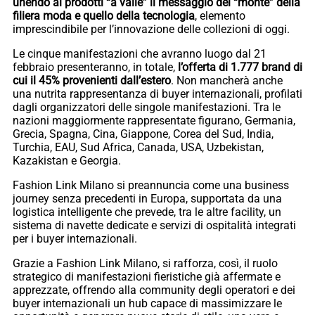
unendo ai prodotti “a valle” il messaggio del “monte” della
filiera moda e quello della tecnologia
, elemento
imprescindibile per l’innovazione delle collezioni di oggi.
Le cinque manifestazioni che avranno luogo dal 21
febbraio presenteranno, in totale,
l’offerta di 1.777 brand di
cui il 45% provenienti dall’estero
. Non mancherà anche
una nutrita rappresentanza di buyer internazionali, profilati
dagli organizzatori delle singole manifestazioni. Tra le
nazioni maggiormente rappresentate figurano, Germania,
Grecia, Spagna, Cina, Giappone, Corea del Sud, India,
Turchia, EAU, Sud Africa, Canada, USA, Uzbekistan,
Kazakistan e Georgia.
Fashion Link Milano si preannuncia come una business
journey senza precedenti in Europa, supportata da una
logistica intelligente che prevede, tra le altre facility, un
sistema di navette dedicate e servizi di ospitalità integrati
per i buyer internazionali.
Grazie a Fashion Link Milano, si rafforza, così, il ruolo
strategico di manifestazioni fieristiche già affermate e
apprezzate, offrendo alla community degli operatori e dei
buyer internazionali un hub capace di massimizzare le