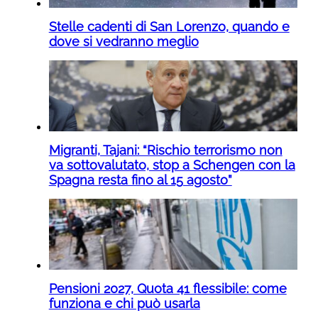
Stelle cadenti di San Lorenzo, quando e
dove si vedranno meglio
Migranti, Tajani: “Rischio terrorismo non
va sottovalutato, stop a Schengen con la
Spagna resta fino al 15 agosto”
Pensioni 2027, Quota 41 flessibile: come
funziona e chi può usarla