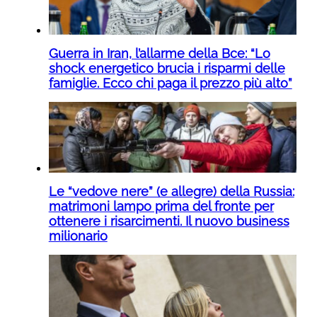
Guerra in Iran, l’allarme della Bce: “Lo
shock energetico brucia i risparmi delle
famiglie. Ecco chi paga il prezzo più alto”
Le “vedove nere” (e allegre) della Russia:
matrimoni lampo prima del fronte per
ottenere i risarcimenti. Il nuovo business
milionario