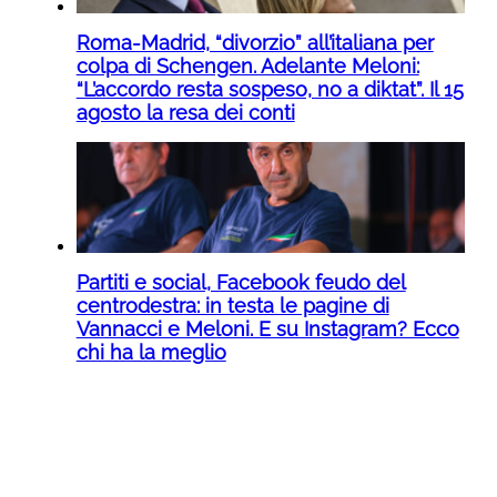
Roma-Madrid, “divorzio” all’italiana per
colpa di Schengen. Adelante Meloni:
“L’accordo resta sospeso, no a diktat”. Il 15
agosto la resa dei conti
Partiti e social, Facebook feudo del
centrodestra: in testa le pagine di
Vannacci e Meloni. E su Instagram? Ecco
chi ha la meglio