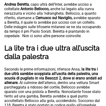
Andrea Beretta
, capo ultrà dell’Inter, avrebbe ucciso a
coltellate
Antonio Bellocco,
anche lui legato alla curva
nerazzurra e vicino alla ‘ndrangheta. Bellocco, a quanto
riferito, stamane a
Cernusco sul Naviglio,
avrebbe sparato
a Beretta, il quale lo avrebbe poi ucciso con un coltello.
Delle indagini sulle tifoserie milanesi se ne sta occupando
da tempo il pm Paolo Sorati. Beretta è piantando in
ospedale. Non ci sono altre persone coinvolte.
La lite tra i due ultra all’uscita
dalla palestra
Secondo le prime informazioni, riferisce Ansa,
la lite tra i
due ultrà sarebbe scoppiata all’uscita della palestra, una
scuola di pugilato in via Besozzi 2, dove si erano andati ad
allenare.
Al culmine dell’alterco, dentro una vettura Smart
parcheggiata a ridosso del cortile, Bellocco avrebbe
sparato con una pistola a Beretta. Nonostante fosse stato
ferito ad una gamba, Beretta avrebbe a quel punto
accoltellato Bellocco alla gola, uccidendolo. Soccorso dal
118, Beretta è stato portato in codice giallo all’ospedale