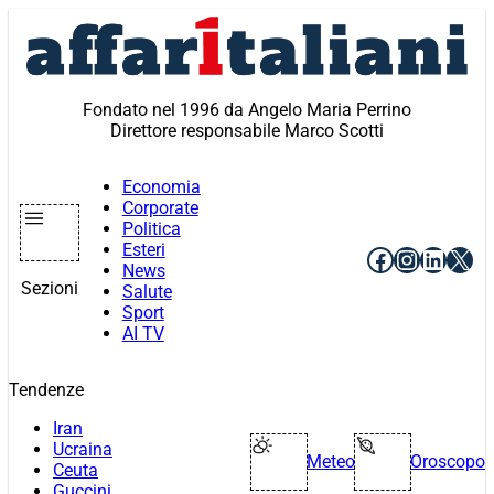
Vai
al
contenuto
Fondato nel 1996 da Angelo Maria Perrino
Direttore responsabile Marco Scotti
Economia
Corporate
Politica
Esteri
Facebook
Instagr
Linke
X
News
Sezioni
Salute
Sport
AI TV
Tendenze
Iran
Ucraina
Meteo
Oroscopo
Ceuta
Guccini