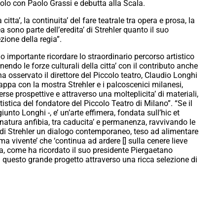
olo con Paolo Grassi e debutta alla Scala.
 citta’, la continuita’ del fare teatrale tra opera e prosa, la
 sono parte dell’eredita’ di Strehler quanto il suo
zione della regia”.
 importante ricordare lo straordinario percorso artistico
nendo le forze culturali della citta’ con il contributo anche
a osservato il direttore del Piccolo teatro, Claudio Longhi
appa con la mostra Strehler e i palcoscenici milanesi,
rse prospettive e attraverso una molteplicita’ di materiali,
tistica del fondatore del Piccolo Teatro di Milano”. “Se il
unto Longhi -, e’ un’arte effimera, fondata sull’hic et
 natura anfibia, tra caducita’ e permanenza, ravvivando le
a di Strehler un dialogo contemporaneo, teso ad alimentare
a vivente’ che ‘continua ad ardere [] sulla cenere lieve
ra, come ha ricordato il suo presidente Piergaetano
 questo grande progetto attraverso una ricca selezione di