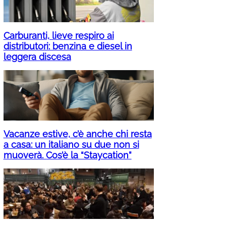
Carburanti, lieve respiro ai
distributori: benzina e diesel in
leggera discesa
Vacanze estive, c’è anche chi resta
a casa: un italiano su due non si
muoverà. Cos’è la “Staycation”