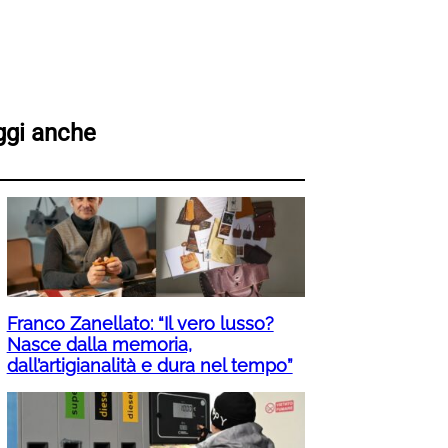
ggi anche
Franco Zanellato: “Il vero lusso?
Nasce dalla memoria,
dall’artigianalità e dura nel tempo”