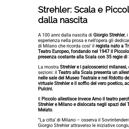
Strehler: Scala e Picco
dalla nascita
A 100 anni dalla nascita di
Giorgio Strehler
, 
esperienza nella prosa e nell’opera gli dedican
di Milano che ricorda cosi’ il
regista nato a Tr
Teatro Europeo, fondando nel 1947 il Piccol
presenza costante alla Scala con 35 regie di 33
La mostra
Strehler e i palcoscenici milanesi,
c
sezioni: il
Teatro alla Scala presenta un allest
nelle sale del Museo Teatrale e nel Ridotto de
virtuale Strehler e il soffio del vero poetico,
Pulcini.
Il
Piccolo allestisce invece Amo il teatro perc
Strehler e Milano e dislocata negli spazi del 
Melato
.
“La citta’ di Milano – osserva il Sovrintende
Giorgio Strehler attraverso le iniziative congi