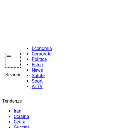
Vai
al
contenuto
Economia
Corporate
Politica
Esteri
News
Sezioni
Salute
Sport
AI TV
Tendenze
Iran
Ucraina
Ceuta
Guccini