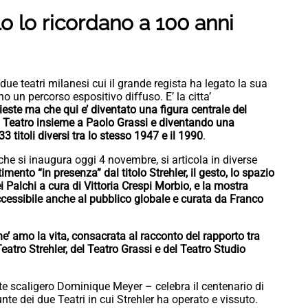
lo lo ricordano a 100 anni
i due teatri milanesi cui il grande regista ha legato la sua
o un percorso espositivo diffuso. E’ la citta’
ieste ma che qui e’ diventato una figura centrale del
o Teatro insieme a Paolo Grassi e diventando una
 titoli diversi tra lo stesso 1947 e il 1990
.
he si inaugura oggi 4 novembre, si articola in diverse
imento “in presenza” dal titolo Strehler, il gesto, lo spazio
i Palchi a cura di Vittoria Crespi Morbio, e la mostra
 accessibile anche al pubblico globale e curata da Franco
he’ amo la vita, consacrata al racconto del rapporto tra
Teatro Strehler, del Teatro Grassi e del Teatro Studio
nte scaligero Dominique Meyer – celebra il centenario di
unte dei due Teatri in cui Strehler ha operato e vissuto.