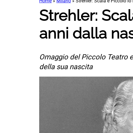
Home
»
Milano
»
Strehler: Scala e Piccolo lo
Strehler: Sca
anni dalla na
Omaggio del Piccolo Teatro e 
della sua nascita