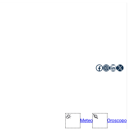
Facebook
Instagr
Linke
X
Meteo
Oroscopo