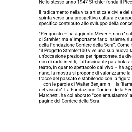
Nello stesso anno 1947 Strehler fonda il Picc
Il radicamento nella vita artistica e civile della
spinta verso una prospettiva culturale europea
specifico contributo allo sviluppo della conce
“Per questo – ha aggiunto Meyer – non e’ solo
di Strehler, ma e’ importante farlo insieme, riu
della Fondazione Corriere della Sera”. Come h
“il Progetto Strehler100 vive una sua nuova t
un’occasione preziosa per ripercorrere, da dive
non di rado inediti, l’affascinante parabola ar
teatro, in quanto spettacolo dal vivo – ha aggi
nunc, la mostra si propone di valorizzarne la
tracce del passato e stabilendo con la figur
– con le parole di Walter Benjamin – la ‘fiamm
del vissuto’. La Fondazione Corriere della Se
Marchetti, ha collaborato “con entusiasmo” a
pagine del Corriere della Sera.