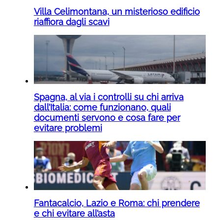
Villa Celimontana, un misterioso edificio
riaffiora dagli scavi
Spagna, al via i controlli su chi arriva
dall’Italia: come funzionano, quali
documenti servono e cosa fare per
evitare problemi
Fantacalcio, Lazio e Roma: chi prendere
e chi evitare all’asta