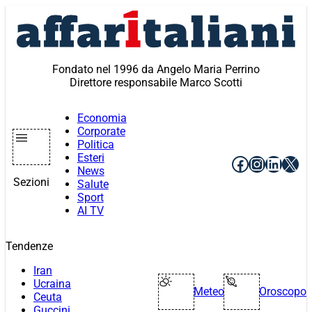
Vai
al
contenuto
Fondato nel 1996 da Angelo Maria Perrino
Direttore responsabile Marco Scotti
Economia
Corporate
Politica
Esteri
Facebook
Instagr
Linke
X
News
Sezioni
Salute
Sport
AI TV
Tendenze
Iran
Ucraina
Meteo
Oroscopo
Ceuta
Guccini