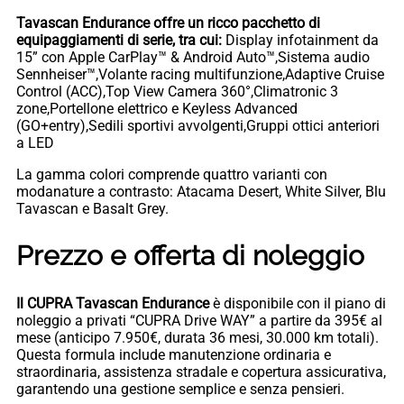
Tavascan Endurance offre un ricco pacchetto di
equipaggiamenti di serie, tra cui:
Display infotainment da
15” con Apple CarPlay™ & Android Auto™,Sistema audio
Sennheiser™,Volante racing multifunzione,Adaptive Cruise
Control (ACC),Top View Camera 360°,Climatronic 3
zone,Portellone elettrico e Keyless Advanced
(GO+entry),Sedili sportivi avvolgenti,Gruppi ottici anteriori
a LED
La gamma colori comprende quattro varianti con
modanature a contrasto: Atacama Desert, White Silver, Blu
Tavascan e Basalt Grey.
Prezzo e offerta di noleggio
Il CUPRA Tavascan Endurance
è disponibile con il piano di
noleggio a privati “CUPRA Drive WAY” a partire da 395€ al
mese (anticipo 7.950€, durata 36 mesi, 30.000 km totali).
Questa formula include manutenzione ordinaria e
straordinaria, assistenza stradale e copertura assicurativa,
garantendo una gestione semplice e senza pensieri.