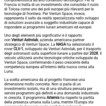
componentistica ad alto contenuto tecnologico. Per la
Francia si tratta di un investimento che consolida il ruolo
di Tolosa come uno dei poli europei più rilevanti per le
tecnologie di frontiera. Per Venturi Space, invece,
rappresenta il salto da realtà specializzata nello sviluppo
di soluzioni avanzate a soggetto industriale capace di
rispondere ai programmi lunari americani ed europei.
Uno degli elementi più significativi è il rapporto
con
Venturi Astrolab
, azienda americana partner
strategico di Venturi Space. La
NASA
ha selezionato il
rover
CLV-1
, sviluppato da Venturi Astrolab, per il trasporto
degli astronauti sulla superficie lunare a partire dal
2028
. Il
veicolo utilizzerà anche tecnologie critiche sviluppate da
Venturi Space, confermando il peso crescente della
competenza europea all’interno della nuova corsa alla
Luna.
La scelta americana dà al progetto francese una
dimensione molto concreta. Non si parla di un
investimento isolato, ma di una struttura pensata per
servire programmi già definiti e una domanda industriale
in crescita. Il programma
Artemis
ha riaperto la partita
della presenza umana sulla Luna, mentre l’Europa sta