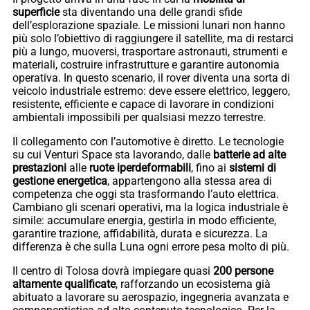
superficie
sta diventando una delle grandi sfide
dell’esplorazione spaziale. Le missioni lunari non hanno
più solo l’obiettivo di raggiungere il satellite, ma di restarci
più a lungo, muoversi, trasportare astronauti, strumenti e
materiali, costruire infrastrutture e garantire autonomia
operativa. In questo scenario, il rover diventa una sorta di
veicolo industriale estremo: deve essere elettrico, leggero,
resistente, efficiente e capace di lavorare in condizioni
ambientali impossibili per qualsiasi mezzo terrestre.
Il collegamento con l’automotive è diretto. Le tecnologie
su cui Venturi Space sta lavorando, dalle
batterie ad alte
prestazioni
alle
ruote iperdeformabili
, fino ai
sistemi di
gestione energetica
, appartengono alla stessa area di
competenza che oggi sta trasformando l’auto elettrica.
Cambiano gli scenari operativi, ma la logica industriale è
simile: accumulare energia, gestirla in modo efficiente,
garantire trazione, affidabilità, durata e sicurezza. La
differenza è che sulla Luna ogni errore pesa molto di più.
Il centro di Tolosa dovrà impiegare quasi
200 persone
altamente qualificate
, rafforzando un ecosistema già
abituato a lavorare su aerospazio, ingegneria avanzata e