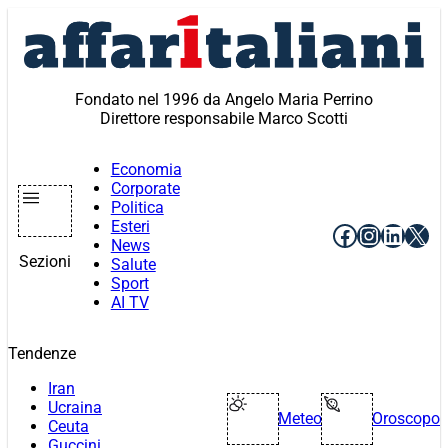
Vai
al
contenuto
Fondato nel 1996 da Angelo Maria Perrino
Direttore responsabile Marco Scotti
Economia
Corporate
Politica
Esteri
Facebook
Instagr
Linke
X
News
Sezioni
Salute
Sport
AI TV
Tendenze
Iran
Ucraina
Meteo
Oroscopo
Ceuta
Guccini