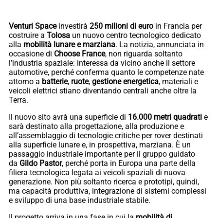
Venturi Space
investirà
250 milioni di euro
in Francia per
costruire a
Tolosa
un nuovo centro tecnologico dedicato
alla
mobilità lunare e marziana
. La notizia, annunciata in
occasione di
Choose France
, non riguarda soltanto
l’industria spaziale: interessa da vicino anche il settore
automotive, perché conferma quanto le competenze nate
attorno a
batterie
,
ruote
,
gestione energetica
, materiali e
veicoli elettrici stiano diventando centrali anche oltre la
Terra.
Il nuovo sito avrà una superficie di
16.000 metri quadrati
e
sarà destinato alla progettazione, alla produzione e
all’assemblaggio di tecnologie critiche per rover destinati
alla superficie lunare e, in prospettiva, marziana. È un
passaggio industriale importante per il gruppo guidato
da
Gildo Pastor
, perché porta in Europa una parte della
filiera tecnologica legata ai veicoli spaziali di nuova
generazione. Non più soltanto ricerca e prototipi, quindi,
ma capacità produttiva, integrazione di sistemi complessi
e sviluppo di una base industriale stabile.
Il progetto arriva in una fase in cui la
mobilità di