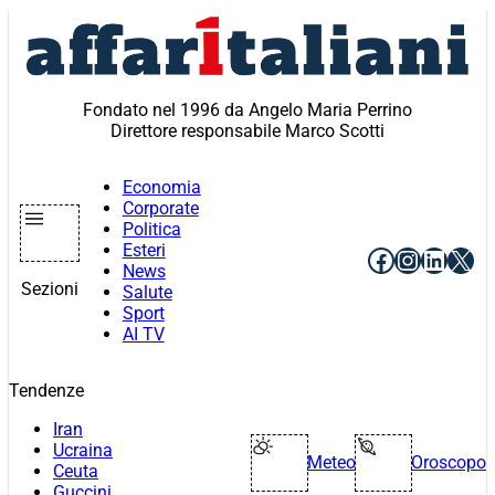
Vai
al
contenuto
Fondato nel 1996 da Angelo Maria Perrino
Direttore responsabile Marco Scotti
Economia
Corporate
Politica
Esteri
Facebook
Instagr
Linke
X
News
Sezioni
Salute
Sport
AI TV
Tendenze
Iran
Ucraina
Meteo
Oroscopo
Ceuta
Guccini