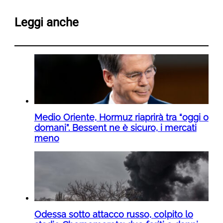
Leggi anche
Medio Oriente, Hormuz riaprirà tra “oggi o
domani”. Bessent ne è sicuro, i mercati
meno
Odessa sotto attacco russo, colpito lo