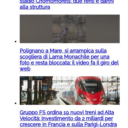
stadio Chornomorets: due feriti e danni
alla struttura
Polignano a Mare, si arrampica sulla
scogliera di Lama Monachile per una
foto e resta bloccata: il video fa il giro del
web
Gruppo FS ordina 19 nuovi treni ad Alta
Velocità: investimento da 2 miliardi per
crescere in Francia e sulla Parigi-Londra