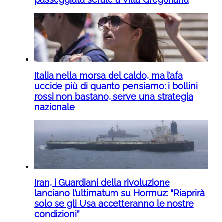
Italia nella morsa del caldo, ma l’afa
uccide più di quanto pensiamo: i bollini
rossi non bastano, serve una strategia
nazionale
Iran, i Guardiani della rivoluzione
lanciano l’ultimatum su Hormuz: “Riaprirà
solo se gli Usa accetteranno le nostre
condizioni”