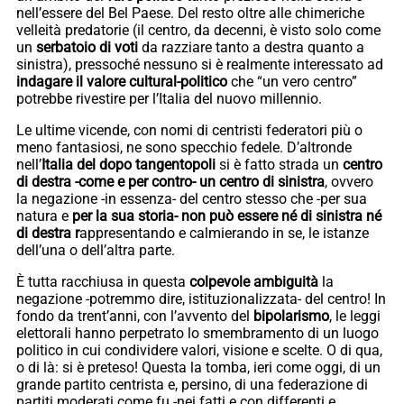
nell’essere del Bel Paese. Del resto oltre alle chimeriche
velleità predatorie (il centro, da decenni, è visto solo come
un
serbatoio di voti
da razziare tanto a destra quanto a
sinistra), pressoché nessuno si è realmente interessato ad
indagare il valore cultural-politico
che “un vero centro”
potrebbe rivestire per l’Italia del nuovo millennio.
Le ultime vicende, con nomi di centristi federatori più o
meno fantasiosi, ne sono specchio fedele. D’altronde
nell’
Italia del dopo tangentopoli
si è fatto strada un
centro
di destra -come e per contro- un centro di sinistra
, ovvero
la negazione -in essenza- del centro stesso che -per sua
natura e
per la sua storia- non può essere né di sinistra né
di destra r
appresentando e calmierando in se, le istanze
dell’una o dell’altra parte.
È tutta racchiusa in questa
colpevole ambiguità
la
negazione -potremmo dire, istituzionalizzata- del centro! In
fondo da trent’anni, con l’avvento del
bipolarismo
, le leggi
elettorali hanno perpetrato lo smembramento di un luogo
politico in cui condividere valori, visione e scelte. O di qua,
o di là: si è preteso! Questa la tomba, ieri come oggi, di un
grande partito centrista e, persino, di una federazione di
partiti moderati come fu -nei fatti e con differenti e