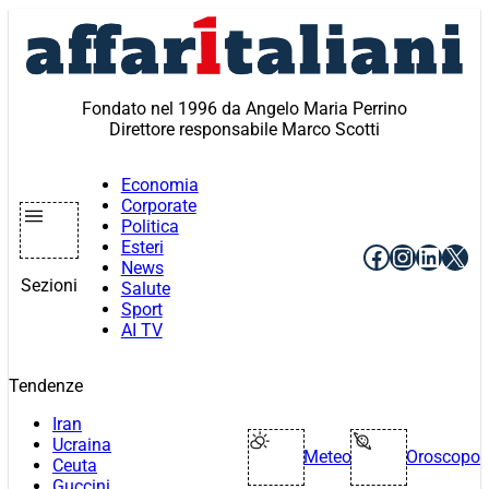
Vai
al
contenuto
Fondato nel 1996 da Angelo Maria Perrino
Direttore responsabile Marco Scotti
Economia
Corporate
Politica
Esteri
Facebook
Instagr
Linke
X
News
Sezioni
Salute
Sport
AI TV
Tendenze
Iran
Ucraina
Meteo
Oroscopo
Ceuta
Guccini