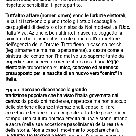
rispettate sensibilità- il pentapartito.
Tutt’altro affare (nomen omen) sono le furbizie elettorali
,
in cui si iscrivono a pieno titolo gli attuali cespugli e
cespuglietti di destra o di sinistra: da Noi moderati, all’Udc,
Italia Viva, Azione e, ben ultimo, il nascente soggetto -a
sinistra- che le cronache intesterebbero all’ex direttore
dell’Agenzia delle Entrate. Tutto fieno in cascina per chi
(legittimamente ma mai apertamente), a destra come a
sinistra, del centro non l’ha mai voluto saperne tanto da
impedire -anche recentemente- il ritorno ad una
legge
elettorale
proporzionale:
unico, concreto ed autentico
presupposto per la nascita di un nuovo vero “centro” in
Italia.
Eppure
nessuno disconosce la grande
tradizione popolare che ha visto l’Italia governata dal
centro:
da posizioni moderate, rispettose ma non succubi
delle storiche alleanze internazionali, capaci di fare
orecchio -e tentare di dare risposte- a tutte le posizioni in
campo. Una cultura politica eredità di una visione umana
e sacra (nella sua accezione pasoliniana) della realtà e
della storia. Non a caso il movimento popolare che fu
di
Sturzo, De Gasperi e Moro
nacque d’associazionismo