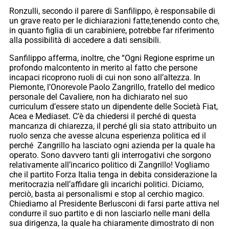
Ronzulli, secondo il parere di Sanfilippo, è responsabile di
un grave reato per le dichiarazioni fatte,tenendo conto che,
in quanto figlia di un carabiniere, potrebbe far riferimento
alla possibilità di accedere a dati sensibili.
Sanfilippo afferma, inoltre, che “Ogni Regione esprime un
profondo malcontento in merito al fatto che persone
incapaci ricoprono ruoli di cui non sono all’altezza. In
Piemonte, l’Onorevole Paolo Zangrillo, fratello del medico
personale del Cavaliere, non ha dichiarato nel suo
curriculum d’essere stato un dipendente delle Società Fiat,
Acea e Mediaset. C’è da chiedersi il perché di questa
mancanza di chiarezza, il perché gli sia stato attribuito un
ruolo senza che avesse alcuna esperienza politica ed il
perché Zangrillo ha lasciato ogni azienda per la quale ha
operato. Sono davvero tanti gli interrogativi che sorgono
relativamente all’incarico
politico di Zangrillo! Vogliamo
che il partito Forza Italia tenga in debita considerazione la
meritocrazia nell’affidare gli incarichi politici. Diciamo,
perciò, basta ai personalismi e stop al cerchio magico.
Chiediamo al Presidente Berlusconi di farsi parte attiva nel
condurre il suo partito e di non lasciarlo nelle mani della
sua dirigenza, la quale ha chiaramente dimostrato di non