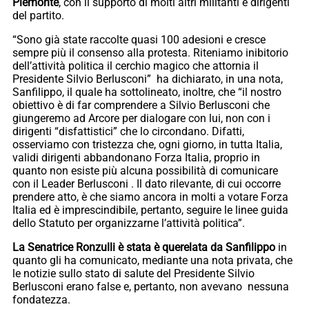
Piemonte
, con il supporto di molti altri militanti e dirigenti
del partito.
“Sono già state raccolte quasi 100 adesioni e cresce
sempre più il consenso alla protesta. Riteniamo inibitorio
dell’attività politica il cerchio magico che attornia il
Presidente Silvio Berlusconi” ha dichiarato, in una nota,
Sanfilippo, il quale ha sottolineato, inoltre, che “il nostro
obiettivo è di far comprendere a Silvio Berlusconi che
giungeremo ad Arcore per dialogare con lui, non con i
dirigenti “disfattistici” che lo circondano. Difatti,
osserviamo con tristezza che, ogni giorno, in tutta Italia,
validi dirigenti abbandonano Forza Italia, proprio in
quanto non esiste più alcuna possibilità di comunicare
con il Leader Berlusconi . Il dato rilevante, di cui occorre
prendere atto, è che siamo ancora in molti a votare Forza
Italia ed è imprescindibile, pertanto, seguire le linee guida
dello Statuto per organizzarne l’attività politica”.
La Senatrice Ronzulli è stata è querelata da Sanfilippo
in
quanto gli ha comunicato, mediante una nota privata, che
le notizie sullo stato di salute del Presidente Silvio
Berlusconi erano false e, pertanto, non avevano nessuna
fondatezza.