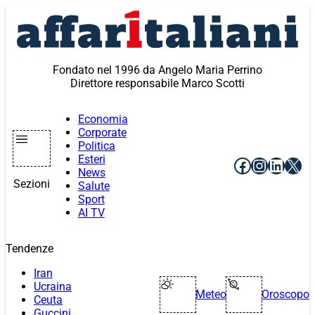
Vai
al
contenuto
Fondato nel 1996 da Angelo Maria Perrino
Direttore responsabile Marco Scotti
Economia
Corporate
Politica
Esteri
Facebook
Instagr
Linke
X
News
Sezioni
Salute
Sport
AI TV
Tendenze
Iran
Ucraina
Meteo
Oroscopo
Ceuta
Guccini