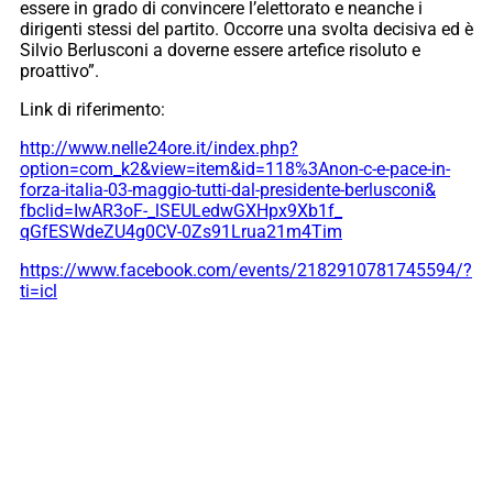
essere in grado di convincere l’elettorato e neanche i
dirigenti stessi del partito. Occorre una svolta decisiva ed è
Silvio Berlusconi a doverne essere artefice risoluto e
proattivo”.
Link di riferimento:
http://www.nelle24ore.it/
index.php?
option=com_k2&view=
item&id=118%3Anon-c-e-pace-in-
forza-italia-03-maggio-tutti-
dal-presidente-berlusconi&
fbclid=IwAR3oF-_
lSEULedwGXHpx9Xb1f_
qGfESWdeZU4g0CV-
0Zs91Lrua21m4Tim
https://www.facebook.com/
events/2182910781745594/?
ti=
icl