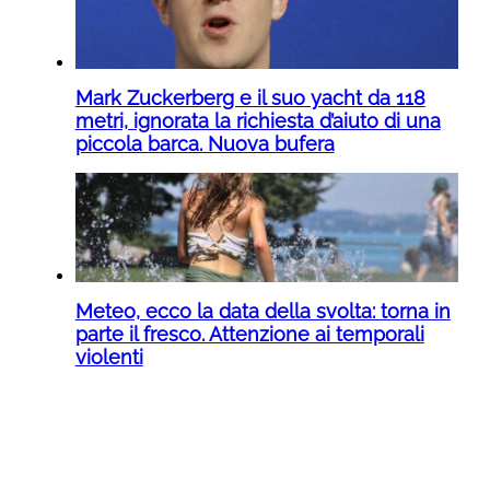
Mark Zuckerberg e il suo yacht da 118
metri, ignorata la richiesta d’aiuto di una
piccola barca. Nuova bufera
Meteo, ecco la data della svolta: torna in
parte il fresco. Attenzione ai temporali
violenti