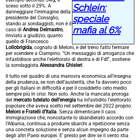
Schlein:
sceso sotto il 29%. A
danneggiare l’immagine della
speciale
presidente del Consiglio,
stando ai sondaggisti, non è il
mafia al 6%
caso di
Andrea Delmastro
,
rinviato a giudizio, quanto
quello di Francesco
Lollobrigida
, cognato di Meloni, e del treno fatto fermare
per scendere a Ciampino. “Un messaggio di arroganza che
infastidisce anche l’elettorato di destra e di FdI”, sostiene
la sondaggista
Alessandra Ghisleri
.
Il tutto nel quadro di una manovra economica all’insegna
della prudenza, se non dell’austerità, che fa davvero poco
per gli italiani in difficoltà e per il cosiddetto ceto medio
sempre più in crisi. Non solo. Anche la mancata proroga
del
mercato tutelato dell’energia
ha infastidito l’elettorato
popolare che aveva scelto nel settembre del 2022 proprio
Meloni e Fratelli d’Italia
. Senza dimenticare il caos
immigrazione che, nonostante lo sbandierato accordo con
l’Albania, continua a produrre sbarchi a ripetizione senza
una concreta soluzione e senza alcun impegno da parte
degli altri Paesi europei. E’ presto per dire se il vento stia