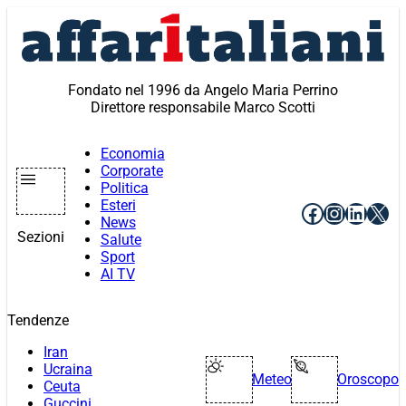
Vai
al
contenuto
Fondato nel 1996 da Angelo Maria Perrino
Direttore responsabile Marco Scotti
Economia
Corporate
Politica
Esteri
Facebook
Instagr
Linke
X
News
Sezioni
Salute
Sport
AI TV
Tendenze
Iran
Ucraina
Meteo
Oroscopo
Ceuta
Guccini