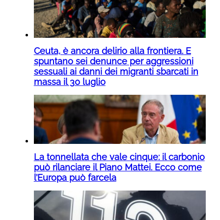
Ceuta, è ancora delirio alla frontiera. E
spuntano sei denunce per aggressioni
sessuali ai danni dei migranti sbarcati in
massa il 30 luglio
La tonnellata che vale cinque: il carbonio
può rilanciare il Piano Mattei. Ecco come
l’Europa può farcela