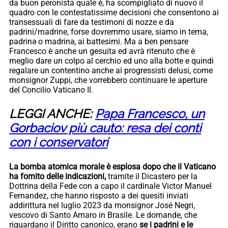
da buon peronista quale è, ha scompigliato di nuovo il
quadro con le contestatissime decisioni che consentono ai
transessuali di fare da testimoni di nozze e da
padrini/madrine, forse dovremmo usare, siamo in tema,
padrinə o madrinə, ai battesimi. Ma a ben pensare
Francesco è anche un gesuita ed avrà ritenuto che è
meglio dare un colpo al cerchio ed uno alla botte e quindi
regalare un contentino anche ai progressisti delusi, come
monsignor Zuppi, che vorrebbero continuare le aperture
del Concilio Vaticano II.
LEGGI ANCHE:
Papa Francesco, un
Gorbaciov più cauto: resa dei conti
con i conservatori
La bomba atomica morale è esplosa dopo che il Vaticano
ha fornito delle indicazioni,
tramite il Dicastero per la
Dottrina della Fede con a capo il cardinale Victor Manuel
Fernandez, che hanno risposto a dei quesiti inviati
addirittura nel luglio 2023 da monsignor José Negri,
vescovo di Santo Amaro in Brasile. Le domande, che
riguardano il Diritto canonico, erano
se i padrini e le