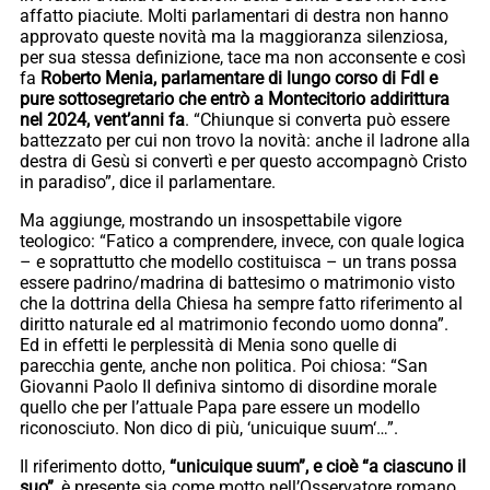
affatto piaciute. Molti parlamentari di destra non hanno
approvato queste novità ma la maggioranza silenziosa,
per sua stessa definizione, tace ma non acconsente e così
fa
Roberto Menia, parlamentare di lungo corso di FdI e
pure sottosegretario che entrò a Montecitorio addirittura
nel 2024, vent’anni fa
. “Chiunque si converta può essere
battezzato per cui non trovo la novità: anche il ladrone alla
destra di Gesù si convertì e per questo accompagnò Cristo
in paradiso”, dice il parlamentare.
Ma aggiunge, mostrando un insospettabile vigore
teologico: “Fatico a comprendere, invece, con quale logica
– e soprattutto che modello costituisca – un trans possa
essere padrino/madrina di battesimo o matrimonio visto
che la dottrina della Chiesa ha sempre fatto riferimento al
diritto naturale ed al matrimonio fecondo uomo donna”.
Ed in effetti le perplessità di Menia sono quelle di
parecchia gente, anche non politica. Poi chiosa: “San
Giovanni Paolo II definiva sintomo di disordine morale
quello che per l’attuale Papa pare essere un modello
riconosciuto. Non dico di più, ‘unicuique suum‘…”.
Il riferimento dotto,
“unicuique suum”, e cioè “a ciascuno il
suo”,
è presente sia come motto nell’Osservatore romano,