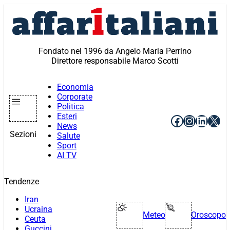
Vai
al
contenuto
Fondato nel 1996 da Angelo Maria Perrino
Direttore responsabile Marco Scotti
Economia
Corporate
Politica
Esteri
Facebook
Instagr
Linke
X
News
Sezioni
Salute
Sport
AI TV
Tendenze
Iran
Ucraina
Meteo
Oroscopo
Ceuta
Guccini