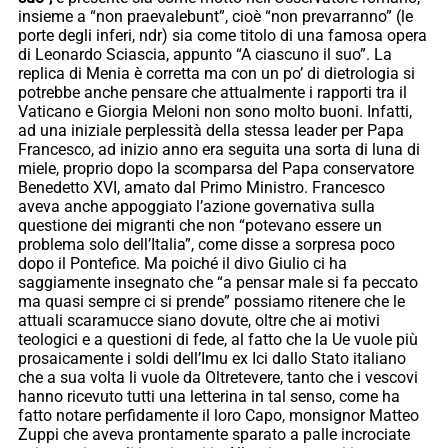
insieme a “non praevalebunt”, cioè “non prevarranno” (le
porte degli inferi, ndr) sia come titolo di una famosa opera
di Leonardo Sciascia, appunto “A ciascuno il suo”. La
replica di Menia è corretta ma con un po’ di dietrologia si
potrebbe anche pensare che attualmente i rapporti tra il
Vaticano e Giorgia Meloni non sono molto buoni. Infatti,
ad una iniziale perplessità della stessa leader per Papa
Francesco, ad inizio anno era seguita una sorta di luna di
miele, proprio dopo la scomparsa del Papa conservatore
Benedetto XVI, amato dal Primo Ministro. Francesco
aveva anche appoggiato l’azione governativa sulla
questione dei migranti che non “potevano essere un
problema solo dell’Italia”, come disse a sorpresa poco
dopo il Pontefice. Ma poiché il divo Giulio ci ha
saggiamente insegnato che “a pensar male si fa peccato
ma quasi sempre ci si prende” possiamo ritenere che le
attuali scaramucce siano dovute, oltre che ai motivi
teologici e a questioni di fede, al fatto che la Ue vuole più
prosaicamente i soldi dell’Imu ex Ici dallo Stato italiano
che a sua volta li vuole da Oltretevere, tanto che i vescovi
hanno ricevuto tutti una letterina in tal senso, come ha
fatto notare perfidamente il loro Capo, monsignor Matteo
Zuppi che aveva prontamente sparato a palle incrociate