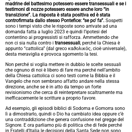
madrine del battesimo potessero essere transessuali e se i
testimoni di nozze potessero essere anche loro “in
transizione”. La risposta è stata positiva ed è stata
controfirmata dallo stesso Pontefice: “se po’ fa”.
Sospetti
sono i tempi visto che le risposte sono arrivate ad una
domanda fatta a luglio 2023 e quindi l’ipotesi del
contentino ai progressisti si rafforza. Ammettendo che
non ci sia nulla contro i
transessuali
, perché la Chiesa è
appunto “cattolica” (dal greco καϑολικός, cioè universale),
desta meraviglia e provoca sgomento la tesi.
Non perché si voglia mettere in dubbio le scelte sessuali
che ognuno di noi è libero di fare ma perché nell’ambito
della Chiesa cattolica ci sono testi come la Bibbia e il
Vangelo che non sembrano affatto andare nella stessa
direzione, anche se è in atto da tempo un forte
revisionismo che cerca di reinterpretare scaltramente ma
inefficacemente le scritture a proprio favore.
Ad esempio, gli episodi biblici di Sodoma e Gomorra sono
lì a dimostrarlo, quindi o Dio ha cambiato idea oppure c’è
una contraddizione che genera confusione nel gregge del
Signore. E ora parliamo più di politica che di fede perché
in Fratelli d’Italia le decisioni della Santa Sede non sono