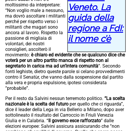
Veneto. La
moltissimo da interpretare:
“Non voglio male a nessuno,
guida della
ma dovrò ascoltare i militanti
perché per rispetto verso i
regione a FdI:
militanti che magari sono
ancora al lavoro. Rispetto la
il nome c’è
passione di migliaia di
volontari, dei nostri
consiglieri, ascolterò il
movimento:
è chiaro ed evidente che se qualcuno dice che
voterà per un altro partito manca di rispetto non al
segretario in carica ma ad un’intera comunità
“. Secondo
fonti leghiste, dietro queste parole si celano provvedimenti
contro il Senatùr, che vanno dalla sospensione dal partito
alla vera e propria espulsione, ipotesi considerata
“probabile”.
Per il resto da Salvini nessun terremoto politico.
“La scelta
nazionale è la scelta del futuro
per quello che ci riguarda”,
dice il leader della Lega in via Bellerio a Milano, dopo aver
sottolineato il risultato del Carroccio in Friuli Venezia
Giulia e in Calabria. “
Il governo esce rafforzato
” dalle
elezioni europee: Salvini assicura assicurando che “non