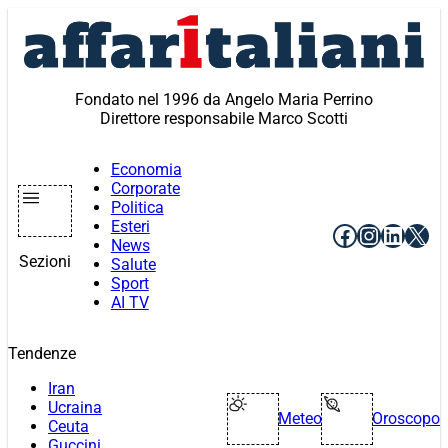
Vai
al
contenuto
Fondato nel 1996 da Angelo Maria Perrino
Direttore responsabile Marco Scotti
Economia
Corporate
Politica
Esteri
Facebook
Instagr
Linke
X
News
Sezioni
Salute
Sport
AI TV
Tendenze
Iran
Ucraina
Meteo
Oroscopo
Ceuta
Guccini