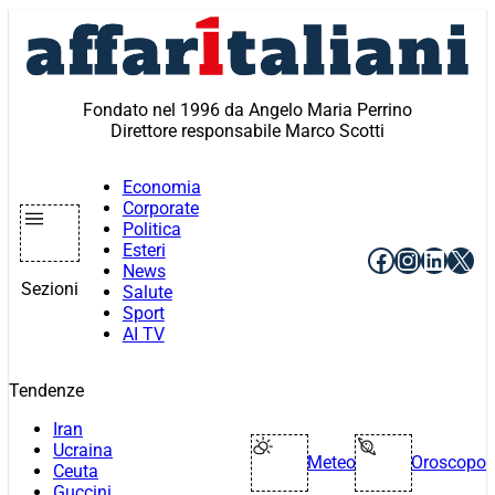
Vai
al
contenuto
Fondato nel 1996 da Angelo Maria Perrino
Direttore responsabile Marco Scotti
Economia
Corporate
Politica
Esteri
Facebook
Instagr
Linke
X
News
Sezioni
Salute
Sport
AI TV
Tendenze
Iran
Ucraina
Meteo
Oroscopo
Ceuta
Guccini