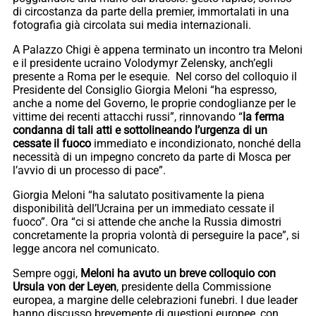
di circostanza da parte della premier, immortalati in una
fotografia già circolata sui media internazionali.
A Palazzo Chigi è appena terminato un incontro tra Meloni
e il presidente ucraino Volodymyr Zelensky, anch’egli
presente a Roma per le esequie. Nel corso del colloquio il
Presidente del Consiglio Giorgia Meloni “ha espresso,
anche a nome del Governo, le proprie condoglianze per le
vittime dei recenti attacchi russi”, rinnovando “
la ferma
condanna di tali atti e sottolineando l’urgenza di un
cessate il fuoco
immediato e incondizionato, nonché della
necessità di un impegno concreto da parte di Mosca per
l’avvio di un processo di pace”.
Giorgia Meloni “ha salutato positivamente la piena
disponibilità dell’Ucraina per un immediato cessate il
fuoco”. Ora “ci si attende che anche la Russia dimostri
concretamente la propria volontà di perseguire la pace”, si
legge ancora nel comunicato.
Sempre oggi,
Meloni ha avuto un breve colloquio con
Ursula von der Leyen
, presidente della Commissione
europea, a margine delle celebrazioni funebri. I due leader
hanno discusso brevemente di questioni europee, con