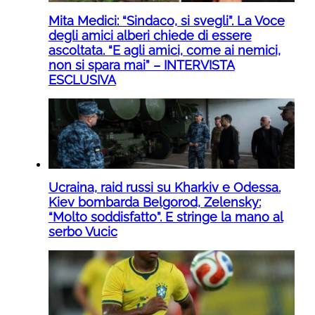
Mita Medici: “Sindaco, si svegli”. La Voce
degli amici alberi chiede di essere
ascoltata. “E agli amici, come ai nemici,
non si spara mai” – INTERVISTA
ESCLUSIVA
Ucraina, raid russi su Kharkiv e Odessa.
Kiev bombarda Belgorod, Zelensky:
“Molto soddisfatto”. E stringe la mano al
serbo Vucic