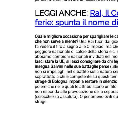
LEGGI ANCHE:
Rai, il 
ferie: spunta il nome 
Quale migliore occasione per sparigliare le ca
che non serve a niente?
Una Rai fuori dai gi
fa vedere il tiro a segno alle Olimpiadi ma ch
peggiore nazionale di calcio della storia e 
abbiamo campioni nazionali invidiati nel mo
lasci stare la UE, si lasci consigliare da chi le
insegua Salvini nelle sue battaglie perse
(ult
non si impelaghi nel dibattito sulla natura ses
soprattutto a chi è competente su questi tem
strage di Bologna impari a restare in silenzio
polemiche nelle quali le attribuiscono un filo
non risponda alle provocazione della separaz
(sciocchezza assoluta). O perlomeno eviti que
strage.