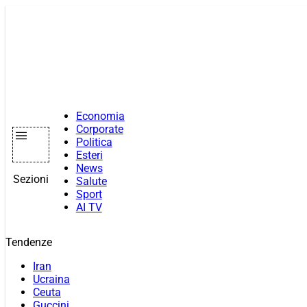
Vai
al
contenuto
Economia
Corporate
Politica
Esteri
News
Sezioni
Salute
Sport
AI TV
Tendenze
Iran
Ucraina
Ceuta
Guccini