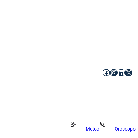
Facebook
Instagr
Linke
X
Meteo
Oroscopo