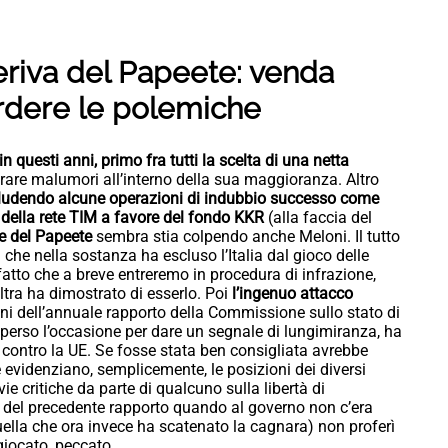
eriva del Papeete: venda
erdere le polemiche
 questi anni, primo fra tutti la scelta di una netta
are malumori all’interno della sua maggioranza. Altro
cludendo alcune operazioni di indubbio successo come
 della rete TIM a favore del fondo KKR
(alla faccia del
e del Papeete
sembra stia colpendo anche Meloni. Il tutto
 che nella sostanza ha escluso l’Italia dal gioco delle
atto che a breve entreremo in procedura di infrazione,
ltra ha dimostrato di esserlo. Poi
l’ingenuo attacco
i dell’annuale rapporto della Commissione sullo stato di
ha perso l’occasione per dare un segnale di lungimiranza, ha
e contro la UE. Se fosse stata ben consigliata avrebbe
e evidenziano, semplicemente, le posizioni dei diversi
vvie critiche da parte di qualcuno sulla libertà di
del precedente rapporto quando al governo non c’era
uella che ora invece ha scatenato la cagnara) non proferì
giocato, peccato.