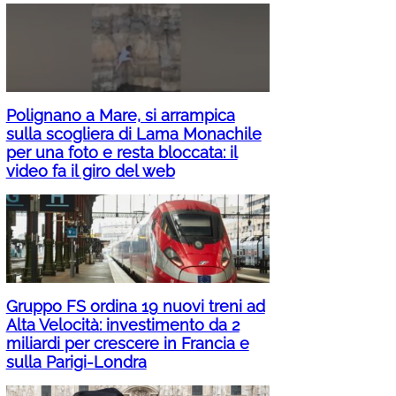
Polignano a Mare, si arrampica
sulla scogliera di Lama Monachile
per una foto e resta bloccata: il
video fa il giro del web
Gruppo FS ordina 19 nuovi treni ad
Alta Velocità: investimento da 2
miliardi per crescere in Francia e
sulla Parigi-Londra