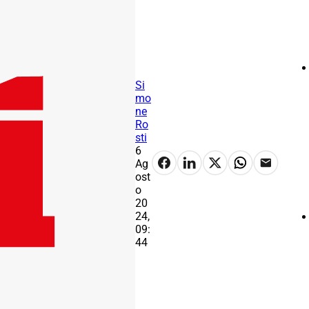
Si
mo
ne
Ro
sti
6
Ag
ost
o
20
24,
09:
44