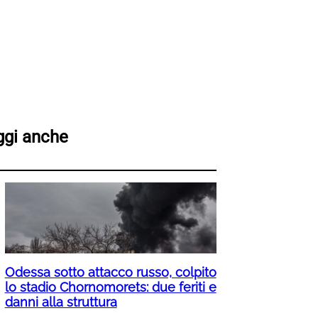
ggi anche
Odessa sotto attacco russo, colpito
lo stadio Chornomorets: due feriti e
danni alla struttura