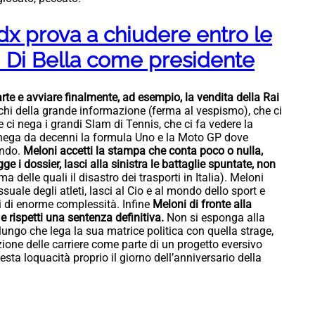
Cdx prova a chiudere entro le
di Di Bella come presidente
rte e avviare finalmente, ad esempio, la vendita della Rai
ochi della grande informazione (ferma al vespismo), che ci
e ci nega i grandi Slam di Tennis, che ci fa vedere la
ci nega da decenni la formula Uno e la Moto GP dove
ndo.
Meloni accetti la stampa che conta poco o nulla,
gge i dossier, lasci alla sinistra le battaglie spuntate, non
ima delle quali il disastro dei trasporti in Italia). Meloni
suale degli atleti, lasci al Cio e al mondo dello sport e
i di enorme complessità. Infine
Meloni di fronte alla
 e rispetti una sentenza definitiva.
Non si esponga alla
 lungo che lega la sua matrice politica con quella strage,
ione delle carriere come parte di un progetto eversivo
sta loquacità proprio il giorno dell’anniversario della