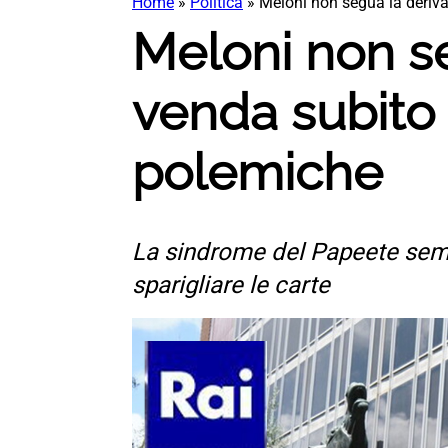
Home
»
Politica
»
Meloni non segua la deriva
Meloni non se
venda subito 
polemiche
La sindrome del Papeete semb
sparigliare le carte