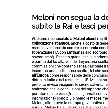
Meloni non segua la d
subito la Rai e lasci p
Abbiamo riconosciuto a Meloni alcuni meriti in
collocazione atlantica,
anche a costo di gener
merito,
aver lasciato correre l’economia con
l’operazione ITA con Lufthansa e lo scorporo
sovranismo!). Peccato quindi che
la sindrom
è partito dal ko alla von der Leyen, una scelta
commissioni che contano senza calcolare il f
insomma una scelta poco scaltra, lei che sca
all’Europa
come responsabile delle conclusion
diritto in Italia e nel resto della UE. Meloni 
preferito invece inseguire le sirene salvinian
realizzato che le conclusioni del rapporto ch
portatori di interesse (fra cui i giornali con o
informazione) sono più o meno le medesime 
Meloni, allora però la stampa governativa (q
parola. Meloni ha avuto un assist e non l’ha 