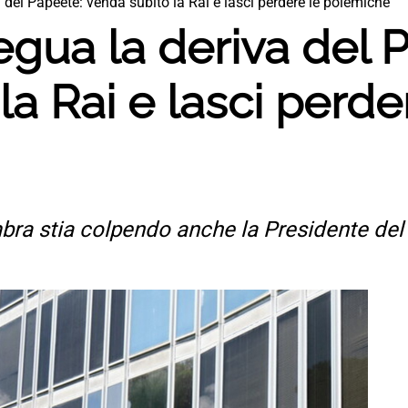
 del Papeete: venda subito la Rai e lasci perdere le polemiche
gua la deriva del 
la Rai e lasci perde
ra stia colpendo anche la Presidente del 