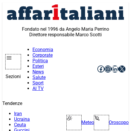
Vai
al
contenuto
Fondato nel 1996 da Angelo Maria Perrino
Direttore responsabile Marco Scotti
Economia
Corporate
Politica
Esteri
Facebook
Instagr
Linke
X
News
Sezioni
Salute
Sport
AI TV
Tendenze
Iran
Ucraina
Meteo
Oroscopo
Ceuta
Guccini