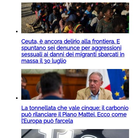
Ceuta, è ancora delirio alla frontiera. E
spuntano sei denunce per aggressioni
sessuali ai danni dei migranti sbarcati in
massa il 30 luglio
La tonnellata che vale cinque: il carbonio
può rilanciare il Piano Mattei. Ecco come
l’Europa può farcela