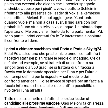
palco con eversori che dicono che il premier spagnolo
andrebbe appeso per i piedi”, aveva ribattuto Schlein in
riferimento alla presenza del leader di Vox alla kermesse
del partito di Meloni. Per poi aggiungere: “Confronto
quando vuole, ma non a casa sua”. Il ring sarà con ogni
probabilità uno studio televisivo, dunque. Un minuto dopo
l’apertura di Meloni, viene riferito da fonti parlamentari Pd,
sono partiti i primi contatti fra le Tv interessate a ospitare
il confronto e i dem.
I primi a chimare sarebbero stati Porta a Porta e Sky tg24
.
E dal Pd assicurano che presto inizieranno i contatti fra i
rispettivi staff per pianificare le regole di ingaggio. C’è da
definire, ad esempio, se si tratterà di un confronto su
singoli temi o a 360 gradi; se si tratterà di un faccia a
faccia con le domande speculari per l’una e per l’altra e
con tempi definiti per le risposte – sul modello dei
confronti americani – o se invece si opterà per un faccia a
faccia informale che dia alle ‘duellanti’ la possibilità di
rivolgersi l’una all’altra.
Tutto questo, al netto del fatto che
le due leader si
candidino alle prossime europee
. Oggi Meloni fa chiarezza
sulla sua posizione, lasciando più di uno spiraglio