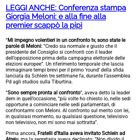
LEGGI ANCHE: Conferenza stampa
Giorgia Meloni: e alla fine alla
premier scappò la pipì
“
Mi impegno volentieri in un confronto tv, sono state le
parole di Meloni:
“Credo sia normale e giusto che il
presidente del Consiglio si confronti con il leader
dell’opposizione prima della campagna elettorale delle
elezioni europee”. Un riferimento temporale che lascia
immaginare tempi brevi per il primo ‘round’ della sfida
lanciata da Schlein tre settimane fa, durante l’assemblea
Pd agli studios sulla Tiburtina.
“
Sono sempre pronta al confronto
“, aveva detto la leader
dem in quell’occasione, “più volte ho chiesto io, nelle sedi
opportune a cominciare nelle sedi parlamentari, di
confrontarmi con Meloni. Al confronto sul merito con lei,
in qualsiasi momento, su qualsiasi questione, televisivo
non televisivo, non mi sono mai sottratta”.
Prima ancora,
Fratelli d’Italia aveva invitato Schlein ad
Atreju,
ma la segretaria aveva declinato: “Non divido il