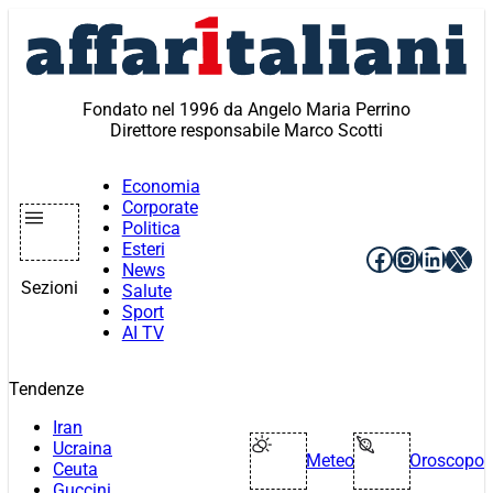
Vai
al
contenuto
Fondato nel 1996 da Angelo Maria Perrino
Direttore responsabile Marco Scotti
Economia
Corporate
Politica
Esteri
Facebook
Instagr
Linke
X
News
Sezioni
Salute
Sport
AI TV
Tendenze
Iran
Ucraina
Meteo
Oroscopo
Ceuta
Guccini