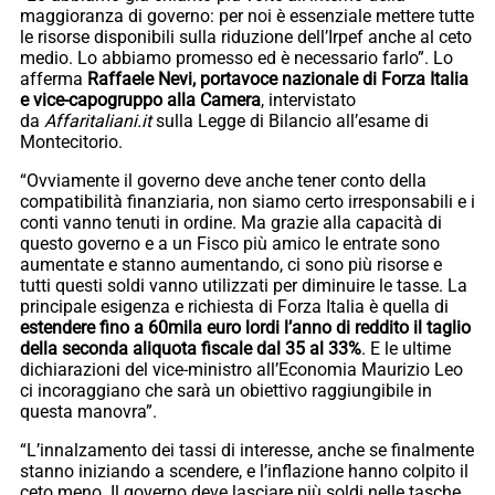
maggioranza di governo: per noi è essenziale mettere tutte
le risorse disponibili sulla riduzione dell’Irpef anche al ceto
medio. Lo abbiamo promesso ed è necessario farlo”. Lo
afferma
Raffaele Nevi, portavoce nazionale di Forza Italia
e vice-capogruppo alla Camera
, intervistato
da
Affaritaliani.it
sulla Legge di Bilancio all’esame di
Montecitorio.
“Ovviamente il governo deve anche tener conto della
compatibilità finanziaria, non siamo certo irresponsabili e i
conti vanno tenuti in ordine. Ma grazie alla capacità di
questo governo e a un Fisco più amico le entrate sono
aumentate e stanno aumentando, ci sono più risorse e
tutti questi soldi vanno utilizzati per diminuire le tasse. La
principale esigenza e richiesta di Forza Italia è quella di
estendere fino a 60mila euro lordi l’anno di reddito il taglio
della seconda aliquota fiscale dal 35 al 33%
. E le ultime
dichiarazioni del vice-ministro all’Economia Maurizio Leo
ci incoraggiano che sarà un obiettivo raggiungibile in
questa manovra”.
“L’innalzamento dei tassi di interesse, anche se finalmente
stanno iniziando a scendere, e l’inflazione hanno colpito il
ceto meno. Il governo deve lasciare più soldi nelle tasche