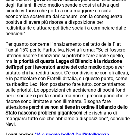
degli italiani. Il ceto medio spende e così si attiva quel
circolo virtuoso che porta a una maggiore crescita
economica sostenuta dai consumi con la conseguenza
positiva di avere più risorse a disposizione per
redistribuirle e attuare politiche sociali a cominciare dalle
pensioni”.
Per quanto concerne l’innalzamento del tetto della Flat
Tax al 15% per le Partite Iva, Nevi afferma: “Se ci fossero
ulteriori risorse finanziarie si potrebbe fare anche quello,
ma
la priorità di questa Legge di Bilancio è la riduzione
dell’Irpef per i lavoratori anche del ceto medio
dopo aver
aiutato chi ha redditi bassi. C’è condivisione con gli alleati,
e in particolare con Fratelli d’Italia, su questo punto, come
ha ribadito Leo. Non possiamo fare tutto, concentriamoci
sulle priorità. Le opposizioni chiacchierano di pochi fondi
per il sociale o per la sanità ma non si preoccupano che le
risorse sono limitate e non illimitate. Bisogna fare
attenzione perché
se non si tiene in ordine il bilancio dello
Stato nascono problemi giganteschi
che rischiano di
mangiarsi tutto ciò che abbiamo a disposizione”, conclude
Nevi.
Leggi anche/
“IA a rischio bolla? Dall’intelligenza