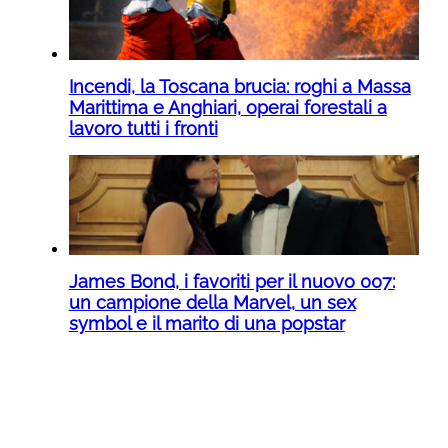
Incendi, la Toscana brucia: roghi a Massa
Marittima e Anghiari, operai forestali a
lavoro tutti i fronti
James Bond, i favoriti per il nuovo 007:
un campione della Marvel, un sex
symbol e il marito di una popstar