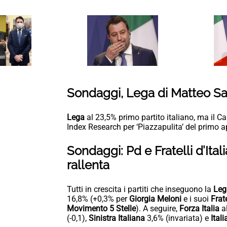
Sondaggi, Lega di Matteo Sal
Lega
al 23,5% primo partito italiano, ma il C
Index Research per ‘Piazzapulita’ del primo a
Sondaggi: Pd e Fratelli d’Ital
rallenta
Tutti in crescita i partiti che inseguono la
Leg
16,8% (+0,3% per
Giorgia Meloni
e i suoi
Frate
Movimento 5 Stelle
). A seguire,
Forza Italia
al
(-0,1),
Sinistra Italiana
3,6% (invariata) e
Itali