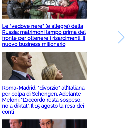
Le “vedove nere” (e allegre) della
Russia: matrimoni lampo prima del
fronte per ottenere i risarcimenti. Il
nuovo business milionario
Roma-Madrid, “divorzio” all’italiana
per colpa di Schengen. Adelante
Meloni: “L’accordo resta sospeso,
no a diktat”. Il 15 agosto la resa dei
conti