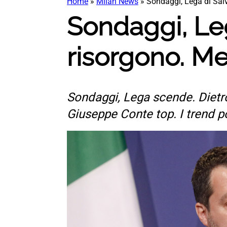
Home
»
Milan News
»
Sondaggi, Lega di Sal
Sondaggi, Leg
risorgono. M
Sondaggi, Lega scende. Dietro
Giuseppe Conte top. I trend po