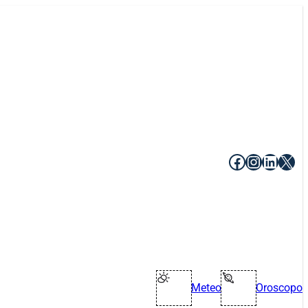
Facebook
Instagr
Linke
X
Meteo
Oroscopo