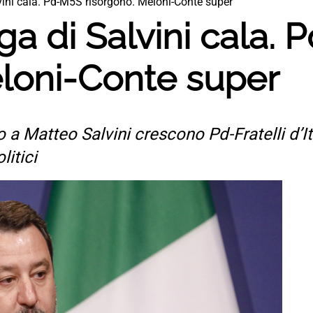
vini cala. Pd-M5S risorgono. Meloni-Conte super
a di Salvini cala.
eloni-Conte super
 a Matteo Salvini crescono Pd-Fratelli d’I
litici