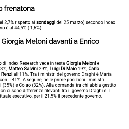
o frenatona
el 2,7% rispetto ai
sondaggi
del 25 marzo) secondo Index
no è al 44,5% (-1,6%).
Giorgia Meloni davanti a Enrico
io
di Index Research vede in testa
Giorgia Meloni
e
3%,
Matteo Salvini
29%,
Luigi Di Maio
19%,
Carlo
 Renzi
all’11%. Tra i ministri del governo Draghi è Marta
n il 41%. A seguire, nelle prime posizioni i ministri
i (35%) e Colao (32%). Alla domanda tra chi abbia gestito
on ci sono differenze rilevanti tra il governo Draghi e il
ttuale esecutivo, per il 21,5% il precedente governo.