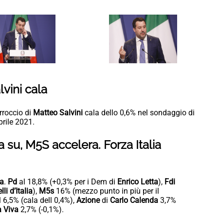
vini cala
arroccio di
Matteo Salvini
cala dello 0,6% nel sondaggio di
prile 2021.
ia su, M5S accelera. Forza Italia
a
.
Pd
al 18,8% (+0,3% per i Dem di
Enrico Letta
),
Fdi
lli d’Italia
),
M5s
16% (mezzo punto in più per il
 6,5% (cala dell 0,4%),
Azione
di
Carlo Calenda
3,7%
a Viva
2,7% (-0,1%).