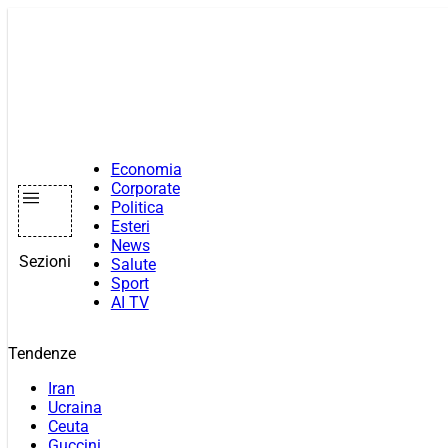
Vai
al
contenuto
Economia
Corporate
Politica
Esteri
News
Sezioni
Salute
Sport
AI TV
Tendenze
Iran
Ucraina
Ceuta
Guccini