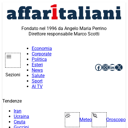
Vai
al
contenuto
Fondato nel 1996 da Angelo Maria Perrino
Direttore responsabile Marco Scotti
Economia
Corporate
Politica
Esteri
Facebook
Instagr
Linke
X
News
Sezioni
Salute
Sport
AI TV
Tendenze
Iran
Ucraina
Meteo
Oroscopo
Ceuta
Guccini