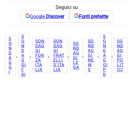
Seguici su
Google
Discover
Fonti preferite
S
S
S
O
SON
SON
SO
O
SO
O
SO
N
DAG
DAG
ND
N
ND
N
ND
D
GI
GI
AG
D
AG
D
AG
, 
, 
, 
, 
, 
, 
, 
A
FOR
FRAT
GI
A
GI
A
GI
G
ZA
ELLI
NE
G
PO
G
LE
GI
ITA
D’ITA
W
GI
LIT
G
GA
F
LIA
LIA
S
P
ICI
I
DI
D