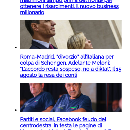
matrimoni lampo prima del fronte per
ottenere i risarcimenti. Il nuovo business
milionario
Roma-Madrid, “divorzio” all’italiana per
colpa di Schengen. Adelante Meloni:
“L’accordo resta sospeso, no a diktat”. Il 15
agosto la resa dei conti
Partiti e social, Facebook feudo del
centrodestra: in testa le pagine di