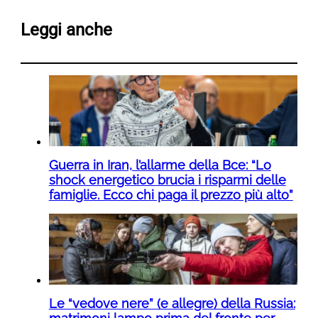
Leggi anche
Guerra in Iran, l’allarme della Bce: “Lo
shock energetico brucia i risparmi delle
famiglie. Ecco chi paga il prezzo più alto”
Le “vedove nere” (e allegre) della Russia: