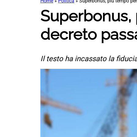
Home
»
Politica
»
Superbonus, più tempo per l
Superbonus, pi
decreto passa
Il testo ha incassato la fid