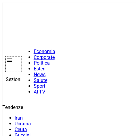
Vai
al
contenuto
Economia
Corporate
Politica
Esteri
News
Sezioni
Salute
Sport
AI TV
Tendenze
Iran
Ucraina
Ceuta
Guccini