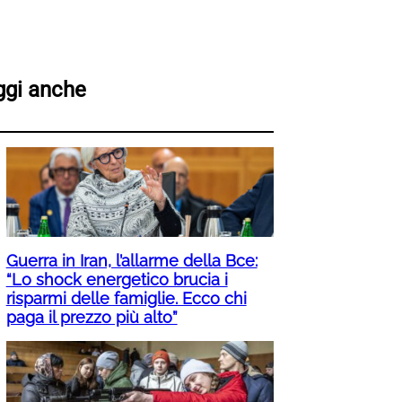
ggi anche
Guerra in Iran, l’allarme della Bce:
“Lo shock energetico brucia i
risparmi delle famiglie. Ecco chi
paga il prezzo più alto”