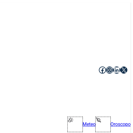
Facebook
Instagr
Linke
X
Meteo
Oroscopo