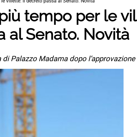
e villette: il decreto passa al Senato. Novità
ù tempo per le ville
 al Senato. Novità
ucia di Palazzo Madama dopo l’approvazion