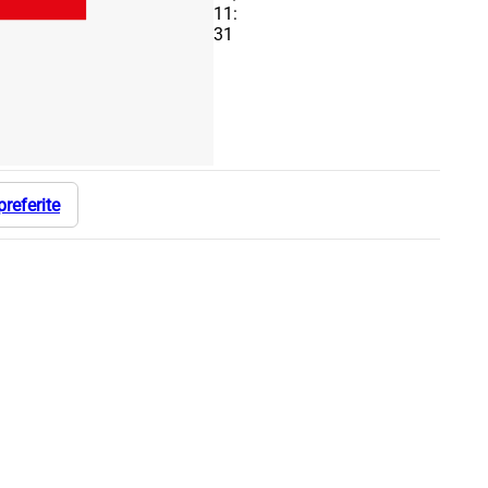
11:
31
preferite