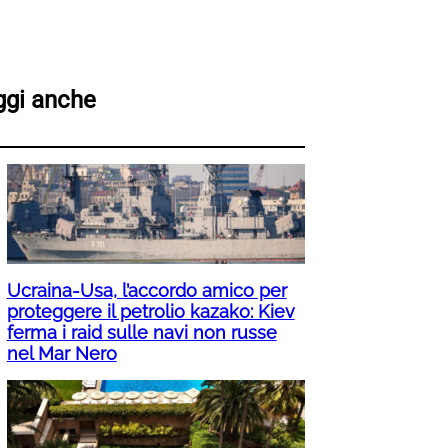
ggi anche
Ucraina-Usa, l’accordo amico per
proteggere il petrolio kazako: Kiev
ferma i raid sulle navi non russe
nel Mar Nero