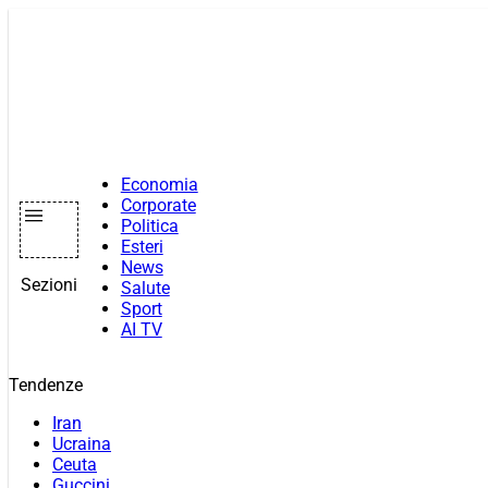
Vai
al
contenuto
Economia
Corporate
Politica
Esteri
News
Sezioni
Salute
Sport
AI TV
Tendenze
Iran
Ucraina
Ceuta
Guccini