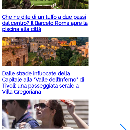
Che ne dite di un tuffo a due passi
dal centro? Il Barceló Roma apre la
piscina alla città
Dalle strade infuocate della
Capitale alla “Valle dell’Inferno” di
Tivoli: una passeggiata serale a
Villa Gregoriana