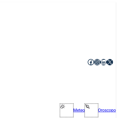
Facebook
Instagr
Linke
X
Meteo
Oroscopo