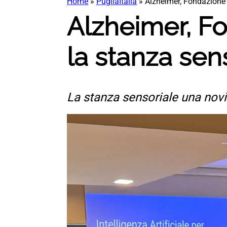
Home
»
PugliaItalia
»
Alzheimer, Fondazione 
Alzheimer, Fo
la stanza sen
La stanza sensoriale una novit