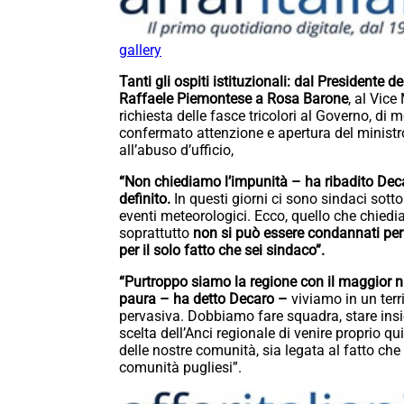
gallery
Tanti gli ospiti istituzionali: dal Presidente 
Raffaele Piemontese a
Rosa Barone
, al Vice
richiesta delle fasce tricolori al Governo, di 
confermato attenzione e apertura del ministro
all’abuso d’ufficio,
“Non chiediamo l’impunità – ha ribadito Dec
definito.
In questi giorni ci sono sindaci sott
eventi meteorologici. Ecco, quello che chiedi
soprattutto
non si può essere condannati per
per il solo fatto che sei sindaco”.
“Purtroppo siamo la regione con il maggior n
paura – ha detto Decaro –
viviamo in un terr
pervasiva. Dobbiamo fare squadra, stare insie
scelta dell’Anci regionale di venire proprio 
delle nostre comunità, sia legata al fatto ch
comunità pugliesi”.