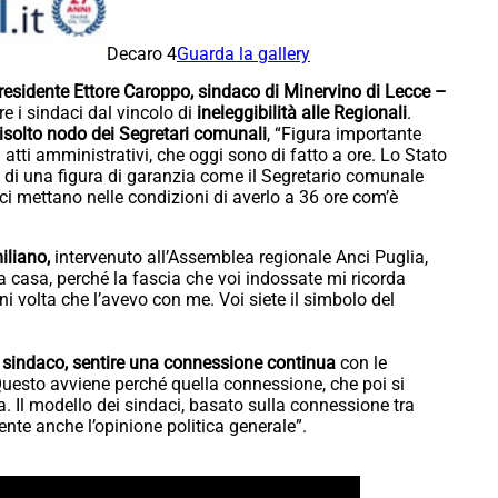
Decaro 4
Guarda la gallery
presidente Ettore Caroppo, sindaco di Minervino di Lecce –
are i sindaci dal vincolo di
ineleggibilità alle Regionali
.
rrisolto nodo dei Segretari comunali
, “Figura importante
i atti amministrativi, che oggi sono di fatto a ore. Lo Stato
 di una figura di garanzia come il Segretario comunale
i mettano nelle condizioni di averlo a 36 ore com’è
iliano,
intervenuto all’Assemblea regionale Anci Puglia,
a casa, perché la fascia che voi indossate mi ricorda
 volta che l’avevo con me. Voi siete il simbolo del
l sindaco, sentire una connessione continua
con le
Questo avviene perché quella connessione, che poi si
ca. Il modello dei sindaci, basato sulla connessione tra
te anche l’opinione politica generale”.