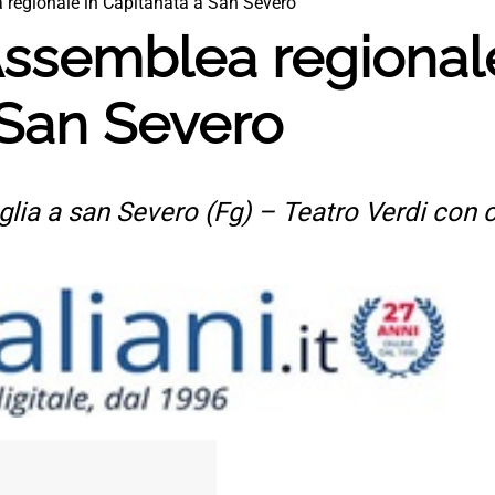
 regionale in Capitanata a San Severo
Assemblea regional
 San Severo
ia a san Severo (Fg) – Teatro Verdi con c