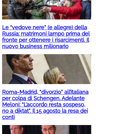
Le “vedove nere” (e allegre) della
Russia: matrimoni lampo prima del
fronte per ottenere i risarcimenti. Il
nuovo business milionario
Roma-Madrid, “divorzio” all’italiana
per colpa di Schengen. Adelante
Meloni: “L’accordo resta sospeso,
no a diktat”. Il 15 agosto la resa dei
conti