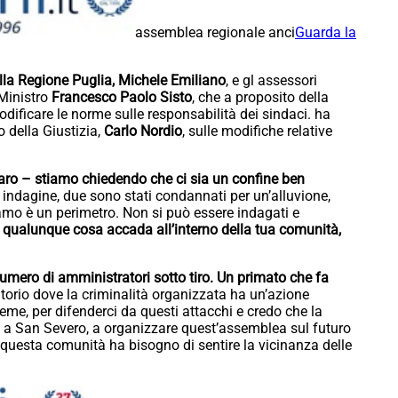
assemblea regionale anci
Guarda la
della Regione Puglia, Michele Emiliano
, e gl assessori
 Ministro
Francesco Paolo Sisto
, che a proposito della
modificare le norme sulle responsabilità dei sindaci. ha
 della Giustizia,
Carlo Nordio
, sulle modifiche relative
aro – stiamo chiedendo che ci sia un confine ben
o indagine, due sono stati condannati per un’alluvione,
amo è un perimetro. Non si può essere indagati e
 qualunque cosa accada all’interno della tua comunità,
umero di amministratori sotto tiro. Un primato che fa
itorio dove la criminalità organizzata ha un’azione
me, per difenderci da questi attacchi e credo che la
qui a San Severo, a organizzare quest’assemblea sul futuro
e questa comunità ha bisogno di sentire la vicinanza delle