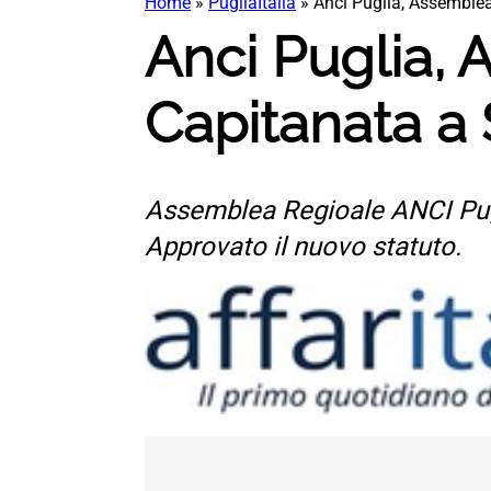
Home
»
PugliaItalia
»
Anci Puglia, Assemblea
Anci Puglia, 
Capitanata a
Assemblea Regioale ANCI Pugl
Approvato il nuovo statuto.