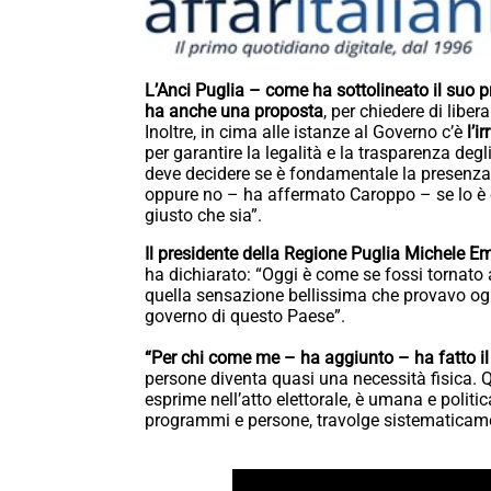
L’Anci Puglia – come ha sottolineato il suo 
ha anche una proposta
, per chiedere di liber
Inoltre, in cima alle istanze al Governo c’è
l’i
per garantire la legalità e la trasparenza degl
deve decidere se è fondamentale la presenza
oppure no – ha affermato Caroppo – se lo è c
giusto che sia”.
Il presidente della Regione Puglia
Michele Em
ha dichiarato: “Oggi è come se fossi tornato 
quella sensazione bellissima che provavo ogni
governo di questo Paese”.
“Per chi come me – ha aggiunto – ha fatto i
persone diventa quasi una necessità fisica. 
esprime nell’atto elettorale, è umana e politi
programmi e persone, travolge sistematicamen