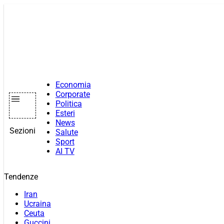
Vai
al
contenuto
Economia
Corporate
Politica
Esteri
News
Sezioni
Salute
Sport
AI TV
Tendenze
Iran
Ucraina
Ceuta
Guccini