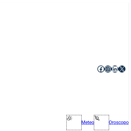
Facebook
Instagr
Linke
X
Meteo
Oroscopo