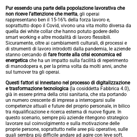
Pur essendo una parte della popolazione lavorativa che
non riceve l’attenzione che merita
, gli operai
rappresentano ben il 15-16% della forza lavoro e,
soprattutto dopo il Covid, vivono una vita molto diversa da
quella dei white collar che hanno potuto godere dello
smart working e altre modalità di lavoro flessibili.
Sicuramente, oltre ai cambiamenti culturali, di processi e
di strumenti di lavoro introdotti dalla pandemia, le aziende
stanno cercando di
fare fronte alla crisi economica ed
energetica
che ha un impatto sulla facilità di reperimento
di manodopera e, per la prima volta da molti anni, anche
sul turnover tra gli operai.
Questi fattori si innestano nel processo di digitalizzazione
e trasformazione tecnologica
(la cosiddetta Fabbrica 4.0),
già in essere prima della crisi sanitaria, che sta portando
un numero crescente di imprese a interrogarsi sulle
competenze attuali e future del proprio personale, in bilico
tra riqualificazione e ricerca esterna di nuove figure. In
questo scenario, sempre più aziende ritengono strategico
lavorare sul coinvolgimento e sulla motivazione delle
proprie persone, soprattutto nelle aree più operative, sulle
quali sembra più difficile andare ad agire con leve soft.