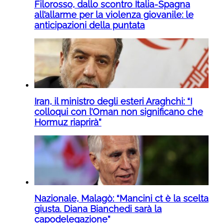
Filorosso, dallo scontro Italia-Spagna
all’allarme per la violenza giovanile: le
anticipazioni della puntata
Iran, il ministro degli esteri Araghchi: “I
colloqui con l’Oman non significano che
Hormuz riaprirà”
Nazionale, Malagò: “Mancini ct è la scelta
giusta. Diana Bianchedi sarà la
capodelegazione”