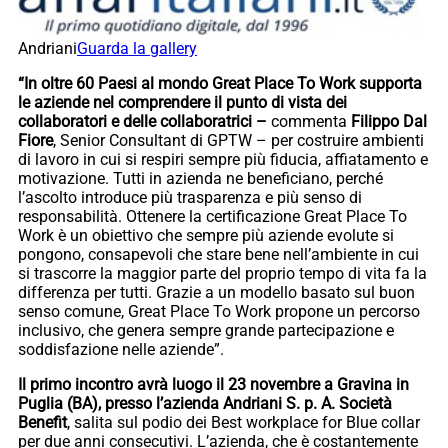
Andriani
Guarda la gallery
“In oltre 60 Paesi al mondo Great Place To Work supporta
le aziende nel comprendere il punto di vista dei
collaboratori e delle collaboratrici –
commenta
Filippo Dal
Fiore
, Senior Consultant di GPTW – per costruire ambienti
di lavoro in cui si respiri sempre più fiducia, affiatamento e
motivazione. Tutti in azienda ne beneficiano, perché
l’ascolto introduce più trasparenza e più senso di
responsabilità. Ottenere la certificazione Great Place To
Work è un obiettivo che sempre più aziende evolute si
pongono, consapevoli che stare bene nell’ambiente in cui
si trascorre la maggior parte del proprio tempo di vita fa la
differenza per tutti. Grazie a un modello basato sul buon
senso comune, Great Place To Work propone un percorso
inclusivo, che genera sempre grande partecipazione e
soddisfazione nelle aziende”.
Il primo incontro avrà luogo il 23 novembre a Gravina in
Puglia (BA), presso l’azienda Andriani S. p. A. Società
Benefit
, salita sul podio dei Best workplace for Blue collar
per due anni consecutivi. L’azienda, che è costantemente