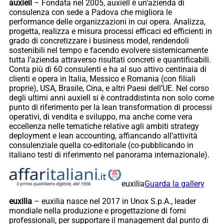
auxiell
– Fondata nel 2005, auxiell è un’azienda di
consulenza con sede a Padova che migliora le
performance delle organizzazioni in cui opera. Analizza,
progetta, realizza e misura processi efficaci ed efficienti in
grado di concretizzare i business model, rendendoli
sostenibili nel tempo e facendo evolvere sistemicamente
tutta l’azienda attraverso risultati concreti e quantificabili.
Conta più di 60 consulenti e ha al suo attivo centinaia di
clienti e opera in Italia, Messico e Romania (con filiali
proprie), USA, Brasile, Cina, e altri Paesi dell’UE. Nel corso
degli ultimi anni auxiell si è contraddistinta non solo come
punto di riferimento per la lean transformation di processi
operativi, di vendita e sviluppo, ma anche come vera
eccellenza nelle tematiche relative agli ambiti strategy
deployment e lean accounting, affiancando all’attività
consulenziale quella co-editoriale (co-pubblicando in
italiano testi di riferimento nel panorama internazionale).
euxilia
Guarda la gallery
euxilia
– euxilia nasce nel 2017 in Unox S.p.A., leader
mondiale nella produzione e progettazione di forni
professionali, per supportare il management dal punto di