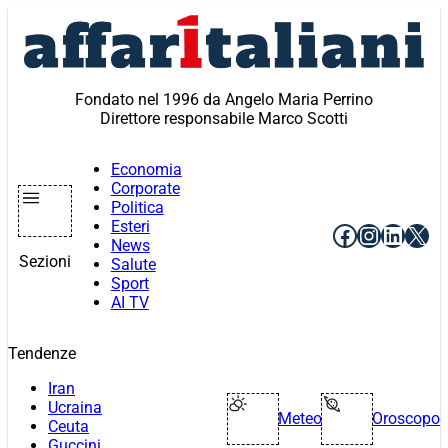
Vai
al
contenuto
Fondato nel 1996 da Angelo Maria Perrino
Direttore responsabile Marco Scotti
Economia
Corporate
Politica
Esteri
Facebook
Instagr
Linke
X
News
Sezioni
Salute
Sport
AI TV
Tendenze
Iran
Ucraina
Meteo
Oroscopo
Ceuta
Guccini