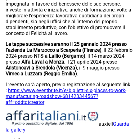
impegnata in favore del benessere delle sue persone,
investe in attività e iniziative, anche di formazione, volte a
migliorare l’esperienza lavorativa quotidiana dei propri
dipendenti, sia negli uffici che all’interno del proprio
stabilimento produttivo, con l’obiettivo di promuovere il
concetto di Felicità al lavoro.
Le tappe successive saranno il 25 gennaio 2024 presso
l’azienda La Marzocco a Scarperia (Firenze)
, il 22 febbraio
2024 presso
NTS a Lallio (Bergamo)
, il 14 marzo 2024
presso
Alfa Laval a Monza
, il 21 aprile 2024 presso
Aristoncavi a Brendola (Vicenza)
, il 9 maggio presso
Vimec a Luzzara (Reggio Emilia)
.
L’evento sarà aperto, previa registrazione al seguente link
:
https://www.eventbrite.it/e/biglietti-six-places-to-work-
manufacturing-roadshow-681423344567?
aff=oddtdtcreator
auxiell
Guarda
la gallery