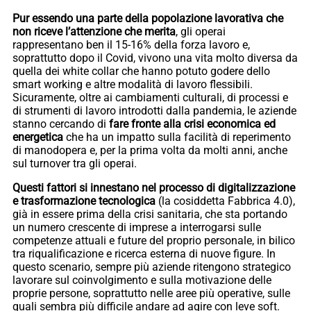
Pur essendo una parte della popolazione lavorativa che
non riceve l’attenzione che merita
, gli operai
rappresentano ben il 15-16% della forza lavoro e,
soprattutto dopo il Covid, vivono una vita molto diversa da
quella dei white collar che hanno potuto godere dello
smart working e altre modalità di lavoro flessibili.
Sicuramente, oltre ai cambiamenti culturali, di processi e
di strumenti di lavoro introdotti dalla pandemia, le aziende
stanno cercando di
fare fronte alla crisi economica ed
energetica
che ha un impatto sulla facilità di reperimento
di manodopera e, per la prima volta da molti anni, anche
sul turnover tra gli operai.
Questi fattori si innestano nel processo di digitalizzazione
e trasformazione tecnologica
(la cosiddetta Fabbrica 4.0),
già in essere prima della crisi sanitaria, che sta portando
un numero crescente di imprese a interrogarsi sulle
competenze attuali e future del proprio personale, in bilico
tra riqualificazione e ricerca esterna di nuove figure. In
questo scenario, sempre più aziende ritengono strategico
lavorare sul coinvolgimento e sulla motivazione delle
proprie persone, soprattutto nelle aree più operative, sulle
quali sembra più difficile andare ad agire con leve soft.