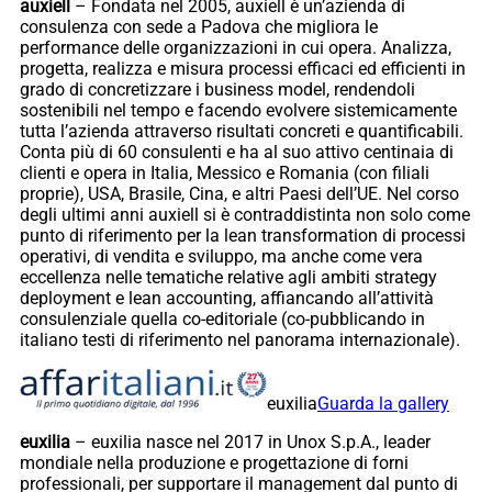
auxiell
– Fondata nel 2005, auxiell è un’azienda di
consulenza con sede a Padova che migliora le
performance delle organizzazioni in cui opera. Analizza,
progetta, realizza e misura processi efficaci ed efficienti in
grado di concretizzare i business model, rendendoli
sostenibili nel tempo e facendo evolvere sistemicamente
tutta l’azienda attraverso risultati concreti e quantificabili.
Conta più di 60 consulenti e ha al suo attivo centinaia di
clienti e opera in Italia, Messico e Romania (con filiali
proprie), USA, Brasile, Cina, e altri Paesi dell’UE. Nel corso
degli ultimi anni auxiell si è contraddistinta non solo come
punto di riferimento per la lean transformation di processi
operativi, di vendita e sviluppo, ma anche come vera
eccellenza nelle tematiche relative agli ambiti strategy
deployment e lean accounting, affiancando all’attività
consulenziale quella co-editoriale (co-pubblicando in
italiano testi di riferimento nel panorama internazionale).
euxilia
Guarda la gallery
euxilia
– euxilia nasce nel 2017 in Unox S.p.A., leader
mondiale nella produzione e progettazione di forni
professionali, per supportare il management dal punto di