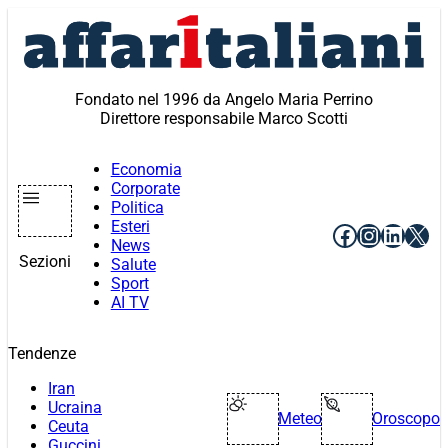
Vai
al
contenuto
Fondato nel 1996 da Angelo Maria Perrino
Direttore responsabile Marco Scotti
Economia
Corporate
Politica
Esteri
Facebook
Instagr
Linke
X
News
Sezioni
Salute
Sport
AI TV
Tendenze
Iran
Ucraina
Meteo
Oroscopo
Ceuta
Guccini