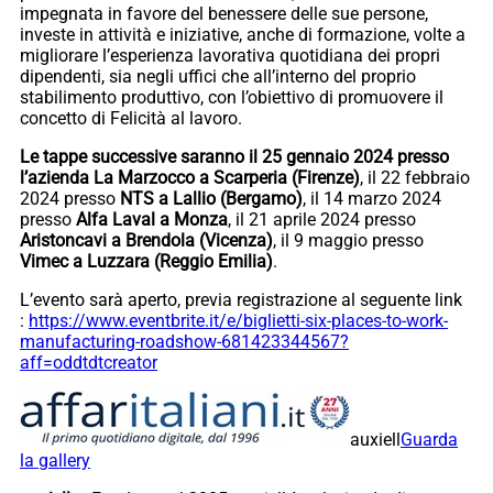
impegnata in favore del benessere delle sue persone,
investe in attività e iniziative, anche di formazione, volte a
migliorare l’esperienza lavorativa quotidiana dei propri
dipendenti, sia negli uffici che all’interno del proprio
stabilimento produttivo, con l’obiettivo di promuovere il
concetto di Felicità al lavoro.
Le tappe successive saranno il 25 gennaio 2024 presso
l’azienda La Marzocco a Scarperia (Firenze)
, il 22 febbraio
2024 presso
NTS a Lallio (Bergamo)
, il 14 marzo 2024
presso
Alfa Laval a Monza
, il 21 aprile 2024 presso
Aristoncavi a Brendola (Vicenza)
, il 9 maggio presso
Vimec a Luzzara (Reggio Emilia)
.
L’evento sarà aperto, previa registrazione al seguente link
:
https://www.eventbrite.it/e/biglietti-six-places-to-work-
manufacturing-roadshow-681423344567?
aff=oddtdtcreator
auxiell
Guarda
la gallery