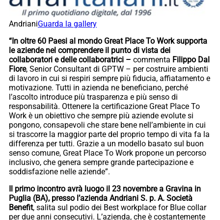
Andriani
Guarda la gallery
“In oltre 60 Paesi al mondo Great Place To Work supporta
le aziende nel comprendere il punto di vista dei
collaboratori e delle collaboratrici –
commenta
Filippo Dal
Fiore
, Senior Consultant di GPTW – per costruire ambienti
di lavoro in cui si respiri sempre più fiducia, affiatamento e
motivazione. Tutti in azienda ne beneficiano, perché
l’ascolto introduce più trasparenza e più senso di
responsabilità. Ottenere la certificazione Great Place To
Work è un obiettivo che sempre più aziende evolute si
pongono, consapevoli che stare bene nell’ambiente in cui
si trascorre la maggior parte del proprio tempo di vita fa la
differenza per tutti. Grazie a un modello basato sul buon
senso comune, Great Place To Work propone un percorso
inclusivo, che genera sempre grande partecipazione e
soddisfazione nelle aziende”.
Il primo incontro avrà luogo il 23 novembre a Gravina in
Puglia (BA), presso l’azienda Andriani S. p. A. Società
Benefit
, salita sul podio dei Best workplace for Blue collar
per due anni consecutivi. L’azienda, che è costantemente