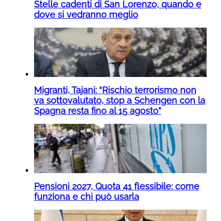
Stelle cadenti di San Lorenzo, quando e
dove si vedranno meglio
Migranti, Tajani: “Rischio terrorismo non
va sottovalutato, stop a Schengen con la
Spagna resta fino al 15 agosto”
Pensioni 2027, Quota 41 flessibile: come
funziona e chi può usarla