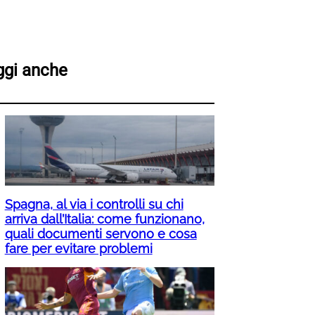
ggi anche
Spagna, al via i controlli su chi
arriva dall’Italia: come funzionano,
quali documenti servono e cosa
fare per evitare problemi