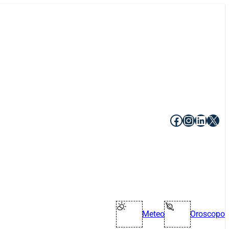
Facebook
Instagr
Linke
X
Meteo
Oroscopo