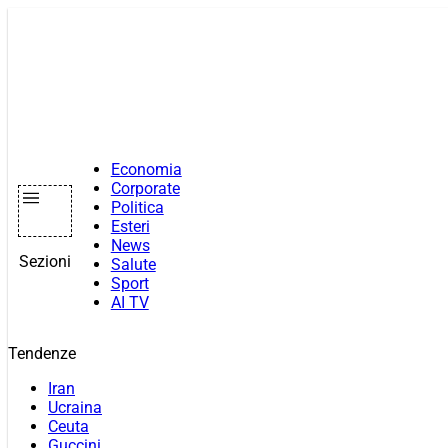
Vai
al
contenuto
Economia
Corporate
Politica
Esteri
News
Sezioni
Salute
Sport
AI TV
Tendenze
Iran
Ucraina
Ceuta
Guccini