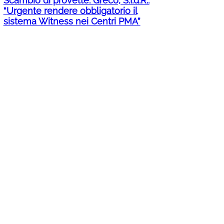
Scambio di provette. Greco, S.I.d.R.:
“Urgente rendere obbligatorio il
sistema Witness nei Centri PMA”