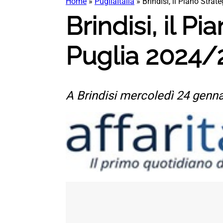
Home
»
PugliaItalia
»
Brindisi, il Piano Strat
Brindisi, il P
Puglia 2024/
A Brindisi mercoledì 24 genn