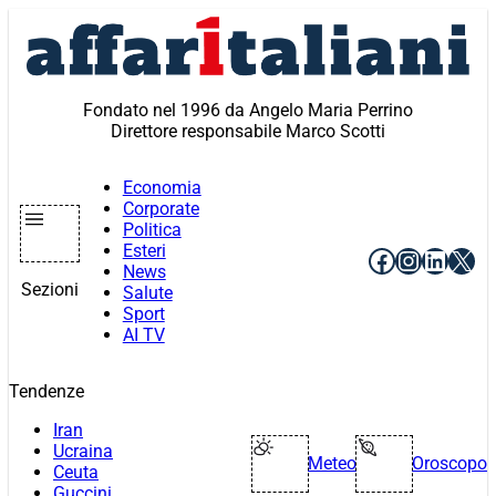
Vai
al
contenuto
Fondato nel 1996 da Angelo Maria Perrino
Direttore responsabile Marco Scotti
Economia
Corporate
Politica
Esteri
Facebook
Instagr
Linke
X
News
Sezioni
Salute
Sport
AI TV
Tendenze
Iran
Ucraina
Meteo
Oroscopo
Ceuta
Guccini