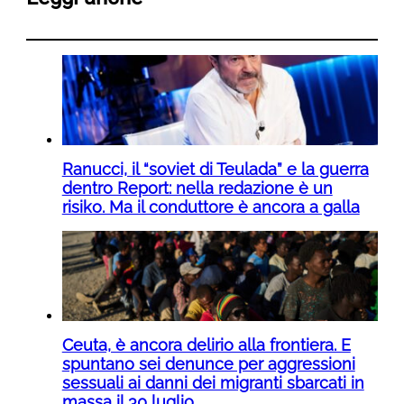
Ranucci, il “soviet di Teulada” e la guerra
dentro Report: nella redazione è un
risiko. Ma il conduttore è ancora a galla
Ceuta, è ancora delirio alla frontiera. E
spuntano sei denunce per aggressioni
sessuali ai danni dei migranti sbarcati in
massa il 30 luglio