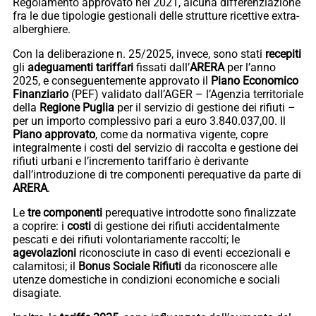
Regolamento approvato nel 2021, alcuna differenziazione
fra le due tipologie gestionali delle strutture ricettive extra-
alberghiere.
Con la deliberazione n. 25/2025, invece, sono stati
recepiti
gli
adeguamenti
tariffari
fissati dall’
ARERA
per l’anno
2025, e conseguentemente approvato il
Piano Economico
Finanziario
(PEF) validato dall’AGER – l’Agenzia territoriale
della
Regione Puglia
per il servizio di gestione dei rifiuti –
per un importo complessivo pari a euro 3.840.037,00. Il
Piano approvato
, come da normativa vigente, copre
integralmente i costi del servizio di raccolta e gestione dei
rifiuti urbani e l’incremento tariffario è derivante
dall’introduzione di tre componenti perequative da parte di
ARERA
.
Le
tre
componenti
perequative introdotte sono finalizzate
a coprire: i
costi
di gestione dei rifiuti accidentalmente
pescati e dei rifiuti volontariamente raccolti; le
agevolazioni
riconosciute in caso di eventi eccezionali e
calamitosi; il
Bonus Sociale Rifiuti
da riconoscere alle
utenze domestiche in condizioni economiche e sociali
disagiate.