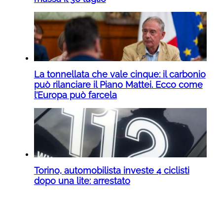
La tonnellata che vale cinque: il carbonio
può rilanciare il Piano Mattei. Ecco come
l’Europa può farcela
Torino, automobilista investe 4 ciclisti
dopo una lite: arrestato