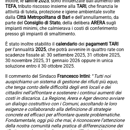
Inoltre, le
tariffe 2025
, sono influenzate dall’aumento del
TEFA
, tributo riscosso insieme alla
TARI
, che finanzia le
attività di tutela, protezione e igiene ambientale svolte
dalla
Città Metropolitana di Bari
e dell’annullamento, da
parte del
Consiglio di Stato
, della delibera
ARERA
sugli
impianti minimi, che calmierava i costi di conferimento
presso gli impianti di smaltimento.
È stato inoltre stabilito il
calendario
dei
pagamenti
TARI
per l’annualità
2025
, che potrà avvenire in quattro rate con
scadenze fissate al: 30 settembre 2025, 31 ottobre 2025,
30 novembre 2025, 31 gennaio 2026 oppure in unica
soluzione entro il 30 ottobre 2025.
Il commento del Sindaco
Francesco
Intini
: “
Tutti noi
auspichiamo un sistema di gestione dei rifiuti più equo,
che tenga conto delle difficoltà degli enti locali e dei
cittadini nell’affrontare e sostenere i continui aumenti dei
costi in discarica. La Regione, Arera e Ager devono avviare
un dialogo costruttivo con i Comuni, ascoltando le loro
esigenze e collaborando alla definizione di strategie
concrete ed efficaci per affrontare queste problematiche.
Fondamentale, oggi più che mai, è riconoscere l’attenzione
della nostra comunità nella pratica di differenziazione dei