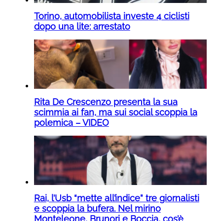
Torino, automobilista investe 4 ciclisti
dopo una lite: arrestato
Rita De Crescenzo presenta la sua
scimmia ai fan, ma sui social scoppia la
polemica – VIDEO
Rai, l’Usb “mette all’indice” tre giornalisti
e scoppia la bufera. Nel mirino
Monteleone, Brunori e Boccia, cos’è