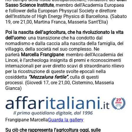
Sasso Science Institute
, membro dell’Academia Europaea
e follower della European Physycal Society e direttore
dell’Institute of High Energy Physics di Barcellona. (Sabato
19, ore 21,00, Martina Franca, Masseria Sant’Elia)
Poi la nascita dell’agricoltura, che ha rivoluzionato la vita
dell’uomo
: una transizione che ha condotto dal
nomadismo e dalla caccia alla nascita della famiglia, del
villaggio, della società nel suo complesso. Ne
parlerà
Marcella Frangipane
: membro dell’Accademia dei
Lincei, è l’archeologa insignita di premi e riconoscimenti
internazionali per aver diretto scavi di straordinario rilievo
per la ricostruzione di queste svolte epocali nella
cosiddetta
“Mezzaluna fertile”
, culla di questi
processi. (Giovedì 17, ore 21,00, Cisternino, Masseria
Gianca)
Frangipane Marcella
Guarda la gallery
Su ciò che rappresenta l’agricoltura oggi, sulle