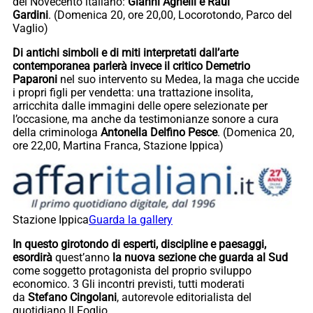
del Novecento italiano:
Gianni Agnelli e Raul
Gardini
. (Domenica 20, ore 20,00, Locorotondo, Parco del
Vaglio)
Di antichi simboli e di miti interpretati dall’arte
contemporanea parlerà invece il critico Demetrio
Paparoni
nel suo intervento su Medea, la maga che uccide
i propri figli per vendetta: una trattazione insolita,
arricchita dalle immagini delle opere selezionate per
l’occasione, ma anche da testimonianze sonore a cura
della criminologa
Antonella Delfino Pesce
. (Domenica 20,
ore 22,00, Martina Franca, Stazione Ippica)
Stazione Ippica
Guarda la gallery
In questo girotondo di esperti, discipline e paesaggi,
esordirà
quest’anno
la nuova sezione che guarda al Sud
come soggetto protagonista del proprio sviluppo
economico. 3 Gli incontri previsti, tutti moderati
da
Stefano Cingolani
, autorevole editorialista del
quotidiano Il Foglio.