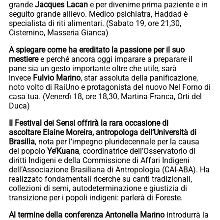
grande
Jacques Lacan
e per divenirne prima paziente e in
seguito grande allievo. Medico psichiatra, Haddad è
specialista di riti alimentari. (Sabato 19, ore 21,30,
Cisternino, Masseria Gianca)
A spiegare come ha ereditato la passione per il suo
mestiere
e perché ancora oggi imparare a preparare il
pane sia un gesto importante oltre che utile, sarà
invece
Fulvio Marino
, star assoluta della panificazione,
noto volto di RaiUno e protagonista del nuovo Nel Forno di
casa tua. (Venerdì 18, ore 18,30, Martina Franca, Orti del
Duca)
Il Festival dei Sensi offrirà la rara occasione di
ascoltare Elaine Moreira, antropologa dell’Università di
Brasilia
, nota per l’impegno pluridecennale per la causa
del popolo
Ye’Kuana
, coordinatrice dell’Osservatorio di
diritti Indigeni e della Commissione di Affari Indigeni
dell’Associazione Brasiliana di Antropologia (CAI-ABA). Ha
realizzato fondamentali ricerche su canti tradizionali,
collezioni di semi, autodeterminazione e giustizia di
transizione per i popoli indigeni: parlerà di Foreste.
Al termine della conferenza Antonella Marino
introdurrà la