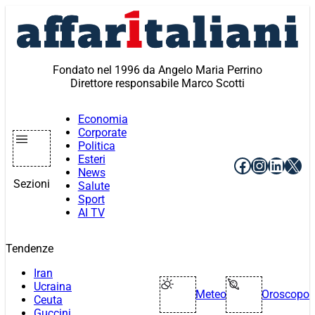
Vai
al
contenuto
Fondato nel 1996 da Angelo Maria Perrino
Direttore responsabile Marco Scotti
Economia
Corporate
Politica
Esteri
Facebook
Instagr
Linke
X
News
Sezioni
Salute
Sport
AI TV
Tendenze
Iran
Ucraina
Meteo
Oroscopo
Ceuta
Guccini