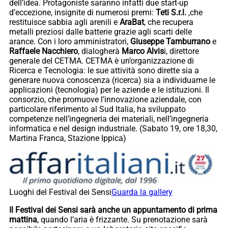
dell’idea. Protagoniste saranno infatti due start-up
d’eccezione, insignite di numerosi premi:
Teti S.r.l.
,che
restituisce sabbia agli arenili e
AraBat
, che recupera
metalli preziosi dalle batterie grazie agli scarti delle
arance. Con i loro amministratori,
Giuseppe Tamburrano
e
Raffaele Nacchiero
, dialogherà
Marco Alvis
i, direttore
generale del CETMA. CETMA è un’organizzazione di
Ricerca e Tecnologia: le sue attività sono dirette sia a
generare nuova conoscenza (ricerca) sia a individuarne le
applicazioni (tecnologia) per le aziende e le istituzioni. Il
consorzio, che promuove l’innovazione aziendale, con
particolare riferimento al Sud Italia, ha sviluppato
competenze nell’ingegneria dei materiali, nell’ingegneria
informatica e nel design industriale. (Sabato 19, ore 18,30,
Martina Franca, Stazione Ippica)
Luoghi del Festival dei Sensi
Guarda la gallery
Il Festival dei Sensi sarà anche un appuntamento di prima
mattina
, quando l’aria è frizzante. Su prenotazione sarà