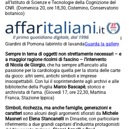
all’Istituto di Scienze e Tecnologie della Cognizione del
CNR. (Domenica 20, ore 18,30, Cisternino, Conservatorio
botanico)
I
Giardini di Pomona labirinto di lavanda
Guarda la gallery
Sempre in tema di oggetti non strettamente necessari – e
a maggior ragione ricolmi di fascino – l’intervento
di Nicola de Giorgio
, che ha sempre affiancato alla
passione per la cardiologia quella per la storia delle carte
da gioco: altri semi, antichi simboli e imprese
insospettabili. Con lui il soprintendente agli archivi e alle
biblioteche della Puglia
Marco Bascapè
, storico e
archivista di fama. (Giovedì 17, ore 22,30, Martina
Franca, Stazione Ippica)
Simboli, ricchezza, ma anche famiglie, generazioni e
caratteri
sono alcuni degli argomenti sfiorati da
Michele
Masneri
ed
Elena Stancanelli
in Dinastie, con particolare
riferimento a due grandi capitani d’industria protagonisti