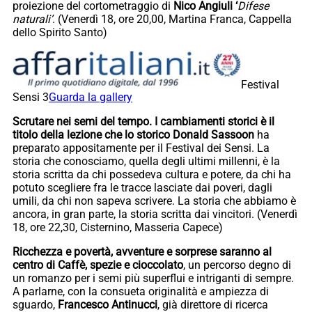
proiezione del cortometraggio di
Nico Angiuli ‘
Difese
naturali’
. (Venerdì 18, ore 20,00, Martina Franca, Cappella
dello Spirito Santo)
Festival
Sensi 3
Guarda la gallery
Scrutare nei semi del tempo. I cambiamenti storici è il
titolo della lezione che lo storico Donald Sassoon
ha
preparato appositamente per il Festival dei Sensi. La
storia che conosciamo, quella degli ultimi millenni, è la
storia scritta da chi possedeva cultura e potere, da chi ha
potuto scegliere fra le tracce lasciate dai poveri, dagli
umili, da chi non sapeva scrivere. La storia che abbiamo è
ancora, in gran parte, la storia scritta dai vincitori. (Venerdì
18, ore 22,30, Cisternino, Masseria Capece)
Ricchezza e povertà, avventure e sorprese saranno al
centro di Caffè, spezie e cioccolato
, un percorso degno di
un romanzo per i semi più superflui e intriganti di sempre.
A parlarne, con la consueta originalità e ampiezza di
sguardo,
Francesco Antinucci
, già direttore di ricerca