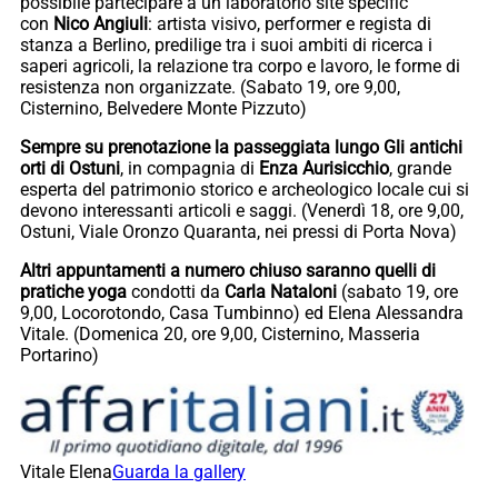
possibile partecipare a un laboratorio site specific
con
Nico Angiuli
: artista visivo, performer e regista di
stanza a Berlino, predilige tra i suoi ambiti di ricerca i
saperi agricoli, la relazione tra corpo e lavoro, le forme di
resistenza non organizzate. (Sabato 19, ore 9,00,
Cisternino, Belvedere Monte Pizzuto)
Sempre su prenotazione la passeggiata lungo Gli antichi
orti di Ostuni
, in compagnia di
Enza Aurisicchio
, grande
esperta del patrimonio storico e archeologico locale cui si
devono interessanti articoli e saggi. (Venerdì 18, ore 9,00,
Ostuni, Viale Oronzo Quaranta, nei pressi di Porta Nova)
Altri appuntamenti a numero chiuso saranno quelli di
pratiche yoga
condotti da
Carla Nataloni
(sabato 19, ore
9,00, Locorotondo, Casa Tumbinno) ed Elena Alessandra
Vitale. (Domenica 20, ore 9,00, Cisternino, Masseria
Portarino)
Vitale Elena
Guarda la gallery