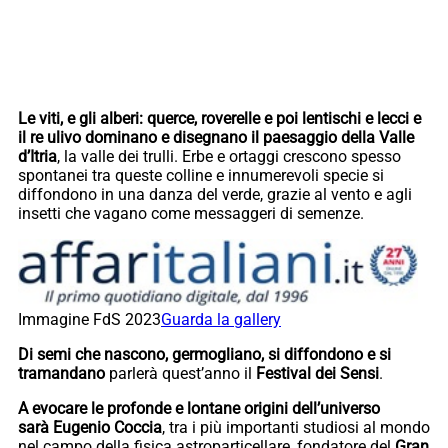
Le viti, e gli alberi: querce, roverelle e poi lentischi e lecci e
il re ulivo dominano e disegnano il paesaggio della Valle
d’Itria
, la valle dei trulli. Erbe e ortaggi crescono spesso
spontanei tra queste colline e innumerevoli specie si
diffondono in una danza del verde, grazie al vento e agli
insetti che vagano come messaggeri di semenze.
Immagine FdS 2023
Guarda la gallery
Di semi che nascono, germogliano, si diffondono e si
tramandano
parlerà quest’anno il
Festival dei Sensi
.
A evocare le profonde e lontane origini dell’universo
sarà Eugenio Coccia
, tra i più importanti studiosi al mondo
nel campo della fisica astroparticellare, fondatore del
Gran