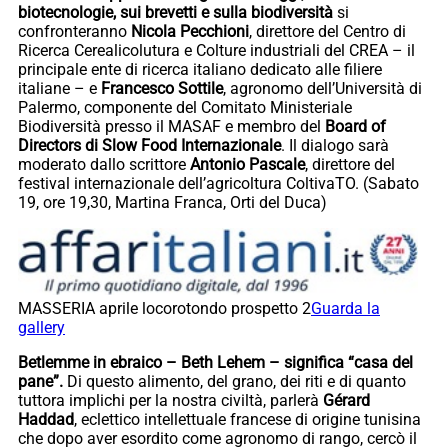
biotecnologie, sui brevetti e sulla biodiversità
si
confronteranno
Nicola Pecchioni
, direttore del Centro di
Ricerca Cerealicolutura e Colture industriali del CREA – il
principale ente di ricerca italiano dedicato alle filiere
italiane – e
Francesco Sottile
, agronomo dell’Università di
Palermo, componente del Comitato Ministeriale
Biodiversità presso il MASAF e membro del
Board of
Directors di Slow Food Internazionale
. Il dialogo sarà
moderato dallo scrittore
Antonio Pascale
, direttore del
festival internazionale dell’agricoltura ColtivaTO. (Sabato
19, ore 19,30, Martina Franca, Orti del Duca)
MASSERIA aprile locorotondo prospetto 2
Guarda la
gallery
Betlemme in ebraico – Beth Lehem – significa “casa del
pane”.
Di questo alimento, del grano, dei riti e di quanto
tuttora implichi per la nostra civiltà, parlerà
Gérard
Haddad
, eclettico intellettuale francese di origine tunisina
che dopo aver esordito come agronomo di rango, cercò il