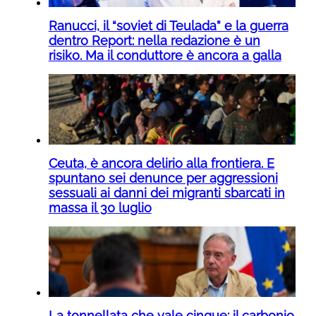
Ranucci, il “soviet di Teulada” e la guerra
dentro Report: nella redazione è un
risiko. Ma il conduttore è ancora a galla
Ceuta, è ancora delirio alla frontiera. E
spuntano sei denunce per aggressioni
sessuali ai danni dei migranti sbarcati in
massa il 30 luglio
La tonnellata che vale cinque: il carbonio