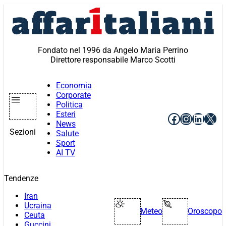
Vai
al
contenuto
Fondato nel 1996 da Angelo Maria Perrino
Direttore responsabile Marco Scotti
Economia
Corporate
Politica
Esteri
Facebook
Instagr
Linke
X
News
Sezioni
Salute
Sport
AI TV
Tendenze
Iran
Ucraina
Meteo
Oroscopo
Ceuta
Guccini