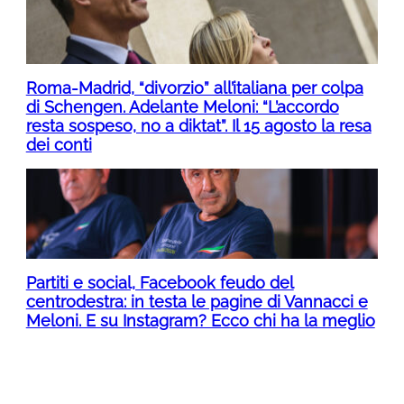
Roma-Madrid, “divorzio” all’italiana per colpa
di Schengen. Adelante Meloni: “L’accordo
resta sospeso, no a diktat”. Il 15 agosto la resa
dei conti
Partiti e social, Facebook feudo del
centrodestra: in testa le pagine di Vannacci e
Meloni. E su Instagram? Ecco chi ha la meglio