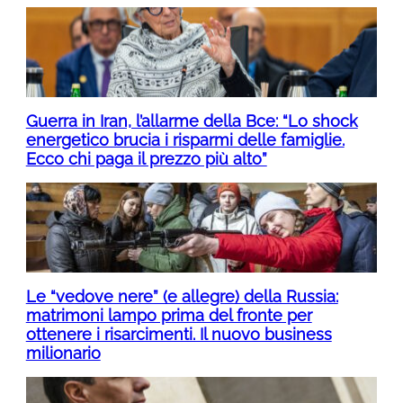
Guerra in Iran, l’allarme della Bce: “Lo shock
energetico brucia i risparmi delle famiglie.
Ecco chi paga il prezzo più alto”
Le “vedove nere” (e allegre) della Russia:
matrimoni lampo prima del fronte per
ottenere i risarcimenti. Il nuovo business
milionario