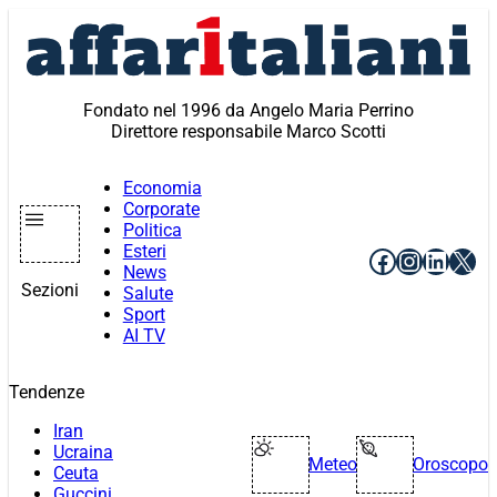
Vai
al
contenuto
Fondato nel 1996 da Angelo Maria Perrino
Direttore responsabile Marco Scotti
Economia
Corporate
Politica
Esteri
Facebook
Instagr
Linke
X
News
Sezioni
Salute
Sport
AI TV
Tendenze
Iran
Ucraina
Meteo
Oroscopo
Ceuta
Guccini