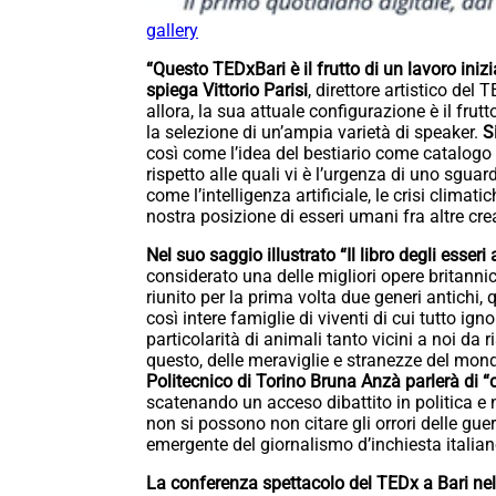
gallery
“Questo TEDxBari è il frutto di un lavoro ini
spiega Vittorio Parisi
, direttore artistico del
allora, la sua attuale configurazione è il frut
la selezione di un’ampia varietà di speaker.
S
così come l’idea del bestiario come catalogo 
rispetto alle quali vi è l’urgenza di uno sgua
come l’intelligenza artificiale, le crisi climati
nostra posizione di esseri umani fra altre crea
Nel suo saggio illustrato “Il libro degli esse
considerato una delle migliori opere britanni
riunito per la prima volta due generi antichi,
così intere famiglie di viventi di cui tutto i
particolarità di animali tanto vicini a noi da ri
questo, delle meraviglie e stranezze del mo
Politecnico di Torino Bruna Anzà parlerà di “c
scatenando un acceso dibattito in politica e 
non si possono non citare gli orrori delle guerr
emergente del giornalismo d’inchiesta italian
La conferenza spettacolo del TEDx a Bari nel