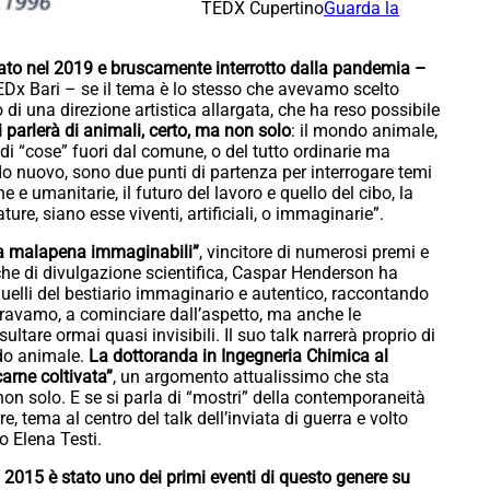
TEDX Cupertino
Guarda la
ziato nel 2019 e bruscamente interrotto dalla pandemia –
 TEDx Bari – se il tema è lo stesso che avevamo scelto
to di una direzione artistica allargata, che ha reso possibile
i parlerà di animali, certo, ma non solo
: il mondo animale,
di “cose” fuori dal comune, o del tutto ordinarie ma
rdo nuovo, sono due punti di partenza per interrogare temi
che e umanitarie, il futuro del lavoro e quello del cibo, la
ture, siano esse viventi, artificiali, o immaginarie”.
ri a malapena immaginabili”
, vincitore di numerosi premi e
che di divulgazione scientifica, Caspar Henderson ha
 quelli del bestiario immaginario e autentico, raccontando
gnoravamo, a cominciare dall’aspetto, ma anche le
sultare ormai quasi invisibili. Il suo talk narrerà proprio di
ndo animale.
La dottoranda in Ingegneria Chimica al
arne coltivata”
, un argomento attualissimo che sta
non solo. E se si parla di “mostri” della contemporaneità
e, tema al centro del talk dell’inviata di guerra e volto
o Elena Testi.
 2015 è stato uno dei primi eventi di questo genere su