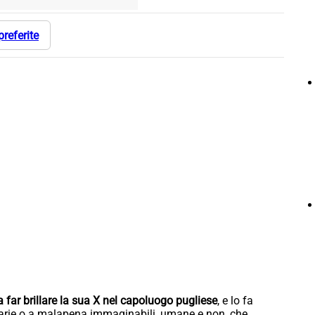
preferite
 far brillare la sua X nel capoluogo pugliese
, e lo fa
inarie o a malapena immaginabili, umane e non, che