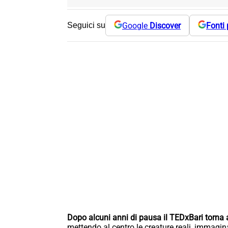
Google
Discover
Fonti 
Seguici su
Dopo alcuni anni di pausa il TEDxBari torna a
mettendo al centro le creature reali, immag