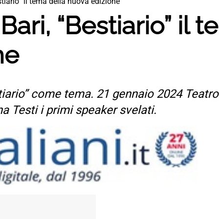
tiario” il tema della nuova edizione
ari, “Bestiario” il 
ne
tiario” come tema. 21 gennaio 2024 Teatro
 Testi i primi speaker svelati.