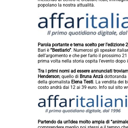
popolano la nostra attualità.
Parola portante e tema scelto per l’edizione 
Bari è
“Bestiario”
. Numerosi gli speaker italia
dell’argomento e che per farlo il prossimo 2
prima volta nella storia ospita l’evento dopo i
Tra i primi nomi ad essere annunciati troviamo
Henderson
; quello di
Bruna Anzà
dottoranda i
della giornalista
Elena Testi
. La vendita dei b
costo andrà dai 12 ai 39 euro. Info sul sito 
Partendo da un’idea molto ampia di “animale”,
comprendere meglio noi stessi e il tempo che