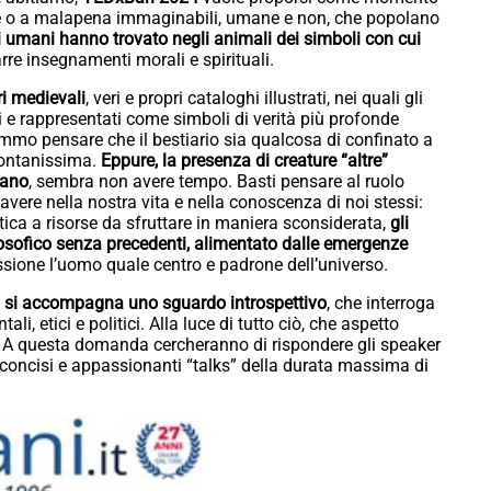
arie o a malapena immaginabili, umane e non, che popolano
eri umani hanno trovato negli animali dei simboli con cui
arre insegnamenti morali e spirituali.
ri medievali
, veri e propri cataloghi illustrati, nei quali gli
i e rappresentati come simboli di verità più profonde
emmo pensare che il bestiario sia qualcosa di confinato a
 lontanissima.
Eppure, la presenza di creature “altre”
iano
, sembra non avere tempo. Basti pensare al ruolo
ere nella nostra vita e nella conoscenza di noi stessi:
ica a risorse da sfruttare in maniera sconsiderata,
gli
ilosofico senza precedenti, alimentato dalle emergenze
ussione l’uomo quale centro e padrone dell’universo.
 si accompagna uno sguardo introspettivo
, che interroga
tali, etici e politici. Alla luce di tutto ciò, che aspetto
 A questa domanda cercheranno di rispondere gli speaker
 concisi e appassionanti “talks” della durata massima di