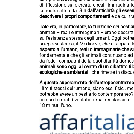
di riflessione sulle creature reali, immagin
la nostra attualità.
Sin dall’antichità gli ess
descrivere i propri comportamenti
e da cui tr
Tale era, in particolare, la funzione dei bestia
animali – reali e immaginari – erano descritt
sull’esistenza stessa degli umani. Oggi potr
un’epoca storica, il Medioevo, che ci appare
rispetto all’umano, reali o immaginarie che s
fondamentale che gli animali continuano ad av
da fedeli compagni della quotidianità domest
animali sono oggi al centro di un dibattito f
ecologiche e ambientali
, che rimette in disc
A questo superamento dell’antropocentrismo
i limiti stessi dell’umano, siano essi fisici, men
potrebbe avere un bestiario contemporaneo?
con un format diventato ormai un classico: i
18 minuti l’uno.