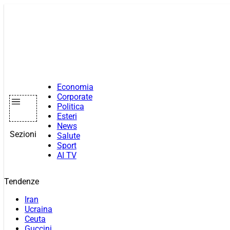
Vai
al
contenuto
Economia
Corporate
Politica
Esteri
News
Sezioni
Salute
Sport
AI TV
Tendenze
Iran
Ucraina
Ceuta
Guccini