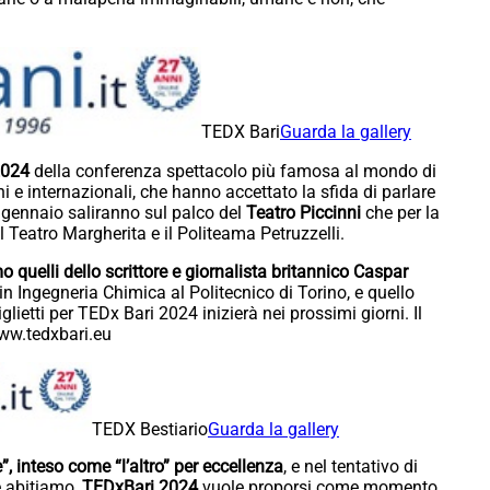
TEDX Bari
Guarda la gallery
2024
della conferenza spettacolo più famosa al mondo di
ni e internazionali, che hanno accettato la sfida di parlare
1 gennaio saliranno sul palco del
Teatro Piccinni
che per la
l Teatro Margherita e il Politeama Petruzzelli.
 quelli dello scrittore e giornalista britannico Caspar
n Ingegneria Chimica al Politecnico di Torino, e quello
iglietti per TEDx Bari 2024 inizierà nei prossimi giorni. Il
www.tedxbari.eu
TEDX Bestiario
Guarda la gallery
 inteso come “l’altro” per eccellenza
, e nel tentativo di
 abitiamo,
TEDxBari 2024
vuole proporsi come momento