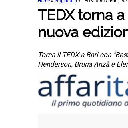
Home
»
PugliaItalia
»
TEDX torna a Bari, “Bes
TEDX torna a B
nuova edizio
Torna il TEDX a Bari con “Bes
Henderson, Bruna Anzà e Elena