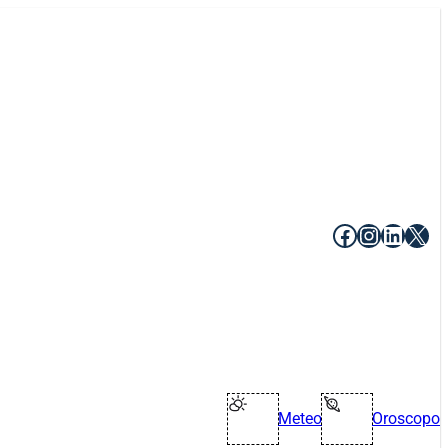
Facebook
Instagr
Linke
X
Meteo
Oroscopo