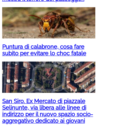
Puntura di calabrone, cosa fare
subito per evitare lo choc fatale
San Siro. Ex Mercato di piazzale
Selinunte, via libera alle linee di
indirizzo per il nuovo spazio socio-
aggregativo dedicato ai giovani