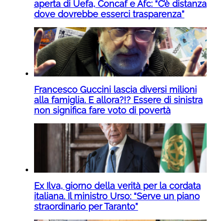
aperta di Uefa, Concaf e Afc: “C’è distanza
dove dovrebbe esserci trasparenza”
Francesco Guccini lascia diversi milioni
alla famiglia. E allora?!? Essere di sinistra
non significa fare voto di povertà
Ex Ilva, giorno della verità per la cordata
italiana. Il ministro Urso: “Serve un piano
straordinario per Taranto”