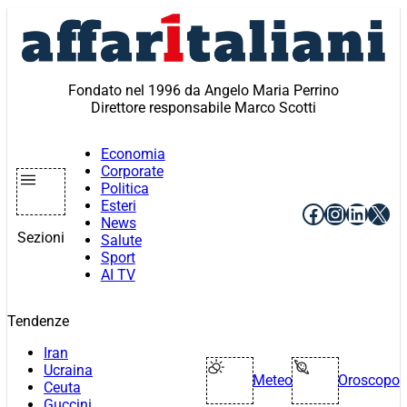
Vai
al
contenuto
Fondato nel 1996 da Angelo Maria Perrino
Direttore responsabile Marco Scotti
Economia
Corporate
Politica
Esteri
Facebook
Instagr
Linke
X
News
Sezioni
Salute
Sport
AI TV
Tendenze
Iran
Ucraina
Meteo
Oroscopo
Ceuta
Guccini