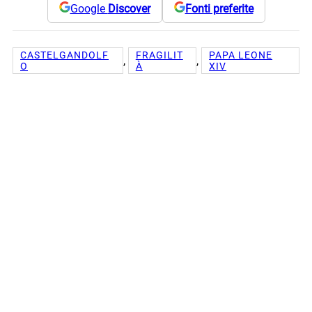
Google
Discover
Fonti preferite
CASTELGANDOLF
FRAGILIT
PAPA LEONE
, 
, 
O
À
XIV