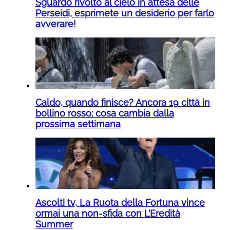
Sguardo rivolto al cielo in attesa delle
Perseidi, esprimete un desiderio per farlo
avverare!
Caldo, quando finisce? Ancora 19 città in
bollino rosso: cosa cambia dalla
prossima settimana
Ascolti tv, La Ruota della Fortuna vince
ormai una non-sfida con L’Eredità
Summer