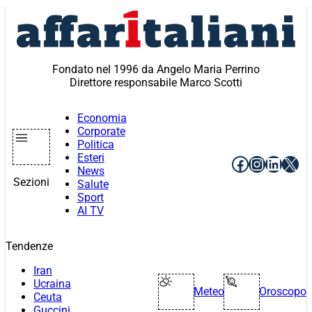
Vai
al
contenuto
Fondato nel 1996 da Angelo Maria Perrino
Direttore responsabile Marco Scotti
Economia
Corporate
Politica
Esteri
Facebook
Instagr
Linke
X
News
Sezioni
Salute
Sport
AI TV
Tendenze
Iran
Ucraina
Meteo
Oroscopo
Ceuta
Guccini