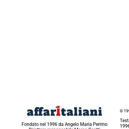
© 199
Test
Fondato nel 1996 da Angelo Maria Perrino
1996