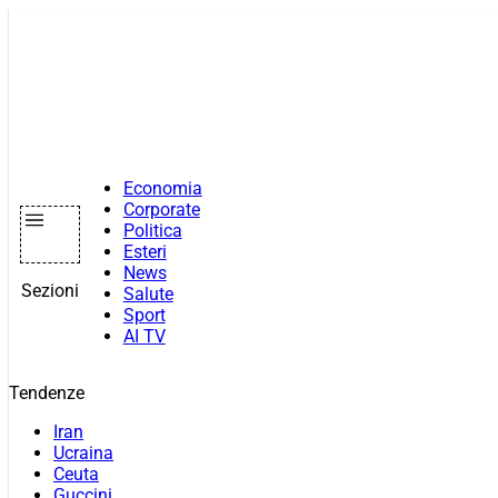
Vai
al
contenuto
Economia
Corporate
Politica
Esteri
News
Sezioni
Salute
Sport
AI TV
Tendenze
Iran
Ucraina
Ceuta
Guccini