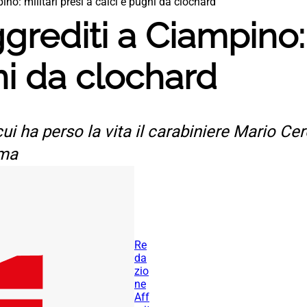
ino: militari presi a calci e pugni da clochard
grediti a Ciampino: 
ni da clochard
ui ha perso la vita il carabiniere Mario Cer
rma
Re
da
zio
ne
Aff