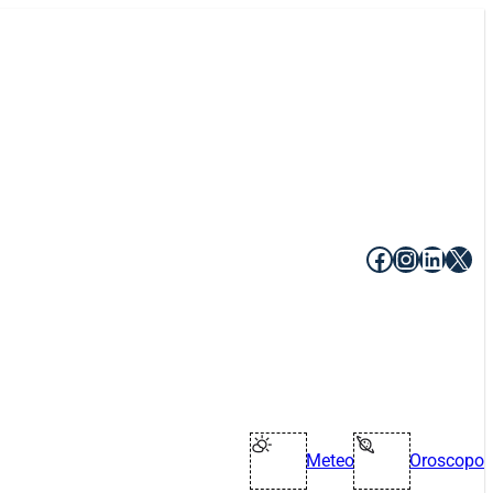
Facebook
Instagr
Linke
X
Meteo
Oroscopo