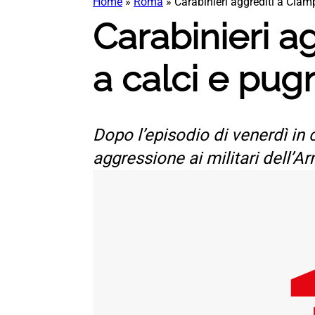
Home
»
Roma
»
Carabinieri aggrediti a Ciamp
Carabinieri ag
a calci e pug
Dopo l’episodio di venerdì in c
aggressione ai militari dell’A