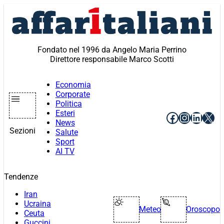
Vai
al
contenuto
Fondato nel 1996 da Angelo Maria Perrino
Direttore responsabile Marco Scotti
Economia
Corporate
Politica
Esteri
Facebook
Instagr
Linke
X
News
Sezioni
Salute
Sport
AI TV
Tendenze
Iran
Ucraina
Meteo
Oroscopo
Ceuta
Guccini