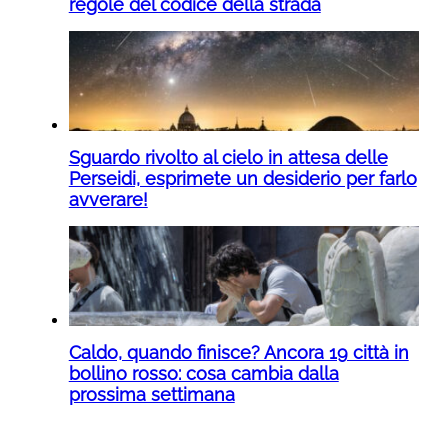
regole del codice della strada
Sguardo rivolto al cielo in attesa delle
Perseidi, esprimete un desiderio per farlo
avverare!
Caldo, quando finisce? Ancora 19 città in
bollino rosso: cosa cambia dalla
prossima settimana