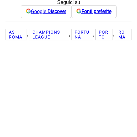
Seguici su
Google
Discover
Fonti preferite
AS
CHAMPIONS
FORTU
POR
RO
, 
, 
, 
, 
ROMA
LEAGUE
NA
TO
MA