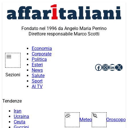
Vai
al
contenuto
Fondato nel 1996 da Angelo Maria Perrino
Direttore responsabile Marco Scotti
Economia
Corporate
Politica
Esteri
Facebook
Instagr
Linke
X
News
Sezioni
Salute
Sport
AI TV
Tendenze
Iran
Ucraina
Meteo
Oroscopo
Ceuta
Guccini