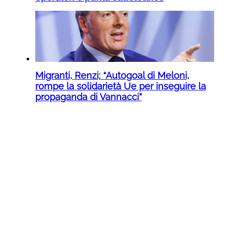
Migranti, Renzi; “Autogoal di Meloni,
rompe la solidarietà Ue per inseguire la
propaganda di Vannacci”