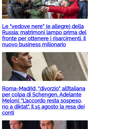
Le “vedove nere” (e allegre) della
Russia: matrimoni lampo prima del
fronte per ottenere i risarcimenti. Il
nuovo business milionario
Roma-Madrid, “divorzio” all’italiana
per colpa di Schengen. Adelante
Meloni: “L’accordo resta sospeso,
no a diktat”. Il 15 agosto la resa dei
conti