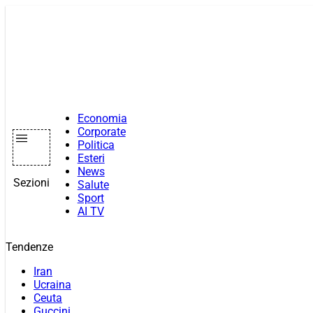
Vai
al
contenuto
Economia
Corporate
Politica
Esteri
News
Sezioni
Salute
Sport
AI TV
Tendenze
Iran
Ucraina
Ceuta
Guccini