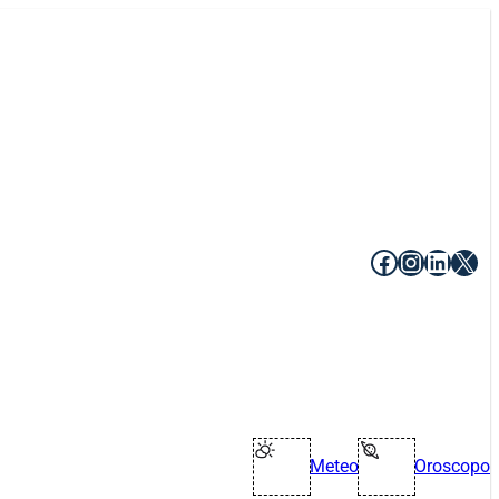
Facebook
Instagr
Linke
X
Meteo
Oroscopo