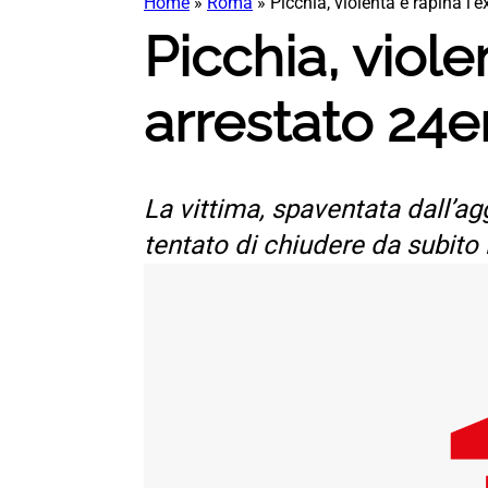
Home
»
Roma
»
Picchia, violenta e rapina l’
Picchia, viole
arrestato 24e
La vittima, spaventata dall’ag
tentato di chiudere da subito 