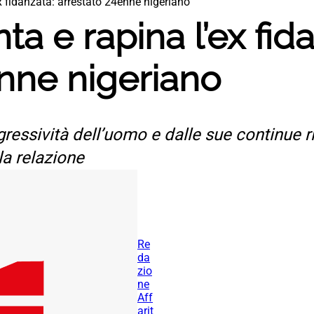
ex fidanzata: arrestato 24enne nigeriano
nta e rapina l’ex fid
nne nigeriano
gressività dell’uomo e dalle sue continue r
la relazione
Re
da
zio
ne
Aff
arit