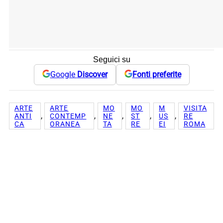
Seguici su
Google
Discover
Fonti preferite
ARTE
ARTE
MO
MO
M
VISITA
, 
, 
, 
, 
, 
ANTI
CONTEMP
NE
ST
US
RE
CA
ORANEA
TA
RE
EI
ROMA