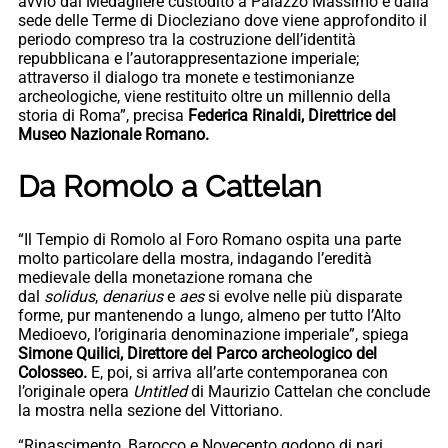
avvio dal Medagliere custodito a Palazzo Massimo e dalla
sede delle Terme di Diocleziano dove viene approfondito il
periodo compreso tra la costruzione dell’identità
repubblicana e l’autorappresentazione imperiale;
attraverso il dialogo tra monete e testimonianze
archeologiche, viene restituito oltre un millennio della
storia di Roma”, precisa
Federica Rinaldi, Direttrice del
Museo Nazionale Romano.
Da Romolo a Cattelan
“Il Tempio di Romolo al Foro Romano ospita una parte
molto particolare della mostra, indagando l’eredità
medievale della monetazione romana che
dal
solidus
,
denarius
e
aes
si evolve nelle più disparate
forme, pur mantenendo a lungo, almeno per tutto l’Alto
Medioevo, l’originaria denominazione imperiale”, spiega
Simone Quilici, Direttore del Parco archeologico del
Colosseo.
E, poi, si arriva all’arte contemporanea con
l’originale opera
Untitled
di Maurizio Cattelan che conclude
la mostra nella sezione del Vittoriano.
“Rinascimento, Barocco e Novecento godono di pari