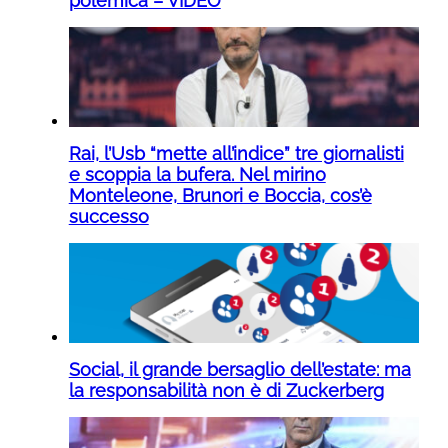
polemica – VIDEO
Rai, l’Usb “mette all’indice” tre giornalisti
e scoppia la bufera. Nel mirino
Monteleone, Brunori e Boccia, cos’è
successo
Social, il grande bersaglio dell’estate: ma
la responsabilità non è di Zuckerberg