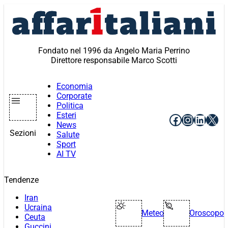
Vai
al
contenuto
Fondato nel 1996 da Angelo Maria Perrino
Direttore responsabile Marco Scotti
Economia
Corporate
Politica
Esteri
Facebook
Instagr
Linke
X
News
Sezioni
Salute
Sport
AI TV
Tendenze
Iran
Ucraina
Meteo
Oroscopo
Ceuta
Guccini