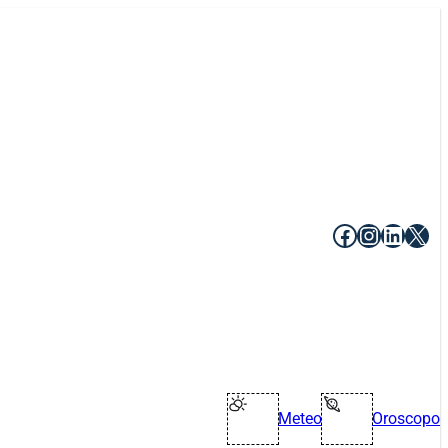
Facebook
Instagr
Linke
X
Meteo
Oroscopo