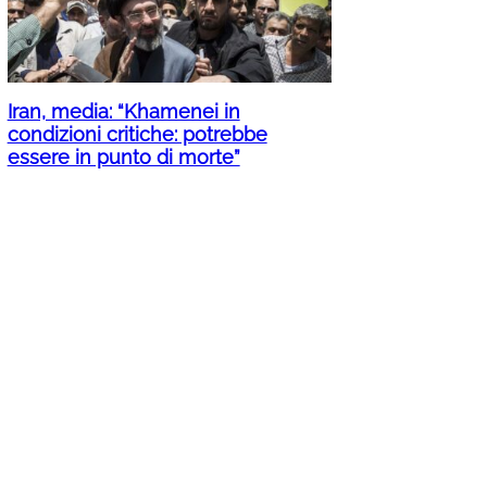
Iran, media: “Khamenei in
condizioni critiche: potrebbe
essere in punto di morte”