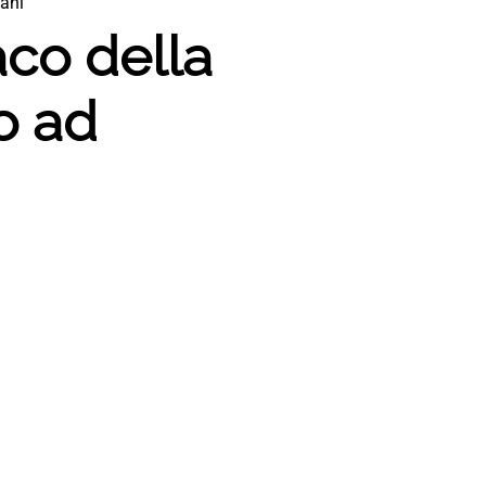
ani”
aco della
o ad