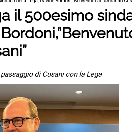
 sindaco della Lega, Davide Bordoni,”Benvenuto ad Armando Cus
ga il 500esimo sind
 Bordoni,”Benvenut
ani”
l passaggio di Cusani con la Lega