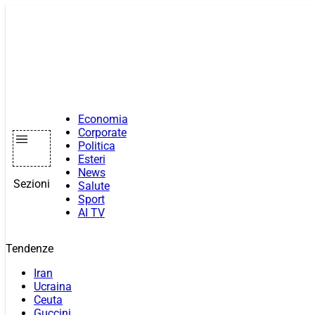
Vai
al
contenuto
Economia
Corporate
Politica
Esteri
News
Sezioni
Salute
Sport
AI TV
Tendenze
Iran
Ucraina
Ceuta
Guccini