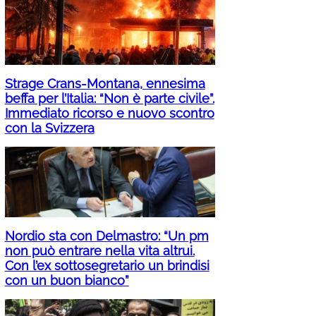
Strage Crans-Montana, ennesima
beffa per l’Italia: “Non è parte civile”.
Immediato ricorso e nuovo scontro
con la Svizzera
Nordio sta con Delmastro: “Un pm
non può entrare nella vita altrui.
Con l’ex sottosegretario un brindisi
con un buon bianco”