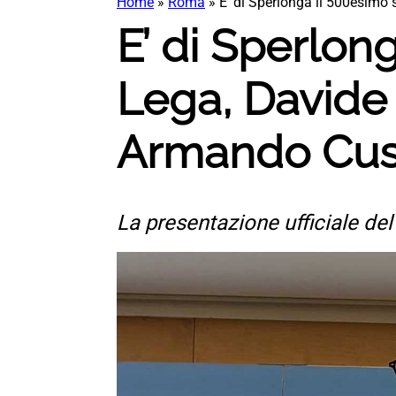
Home
»
Roma
»
E’ di Sperlonga il 500esimo
E’ di Sperlon
Lega, Davide
Armando Cus
La presentazione ufficiale de