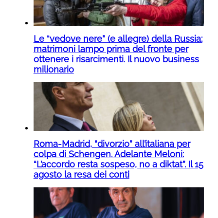
Le “vedove nere” (e allegre) della Russia:
matrimoni lampo prima del fronte per
ottenere i risarcimenti. Il nuovo business
milionario
Roma-Madrid, “divorzio” all’italiana per
colpa di Schengen. Adelante Meloni:
“L’accordo resta sospeso, no a diktat”. Il 15
agosto la resa dei conti