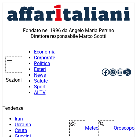
Vai
al
contenuto
Fondato nel 1996 da Angelo Maria Perrino
Direttore responsabile Marco Scotti
Economia
Corporate
Politica
Esteri
Facebook
Instagr
Linke
X
News
Sezioni
Salute
Sport
AI TV
Tendenze
Iran
Ucraina
Meteo
Oroscopo
Ceuta
Guccini