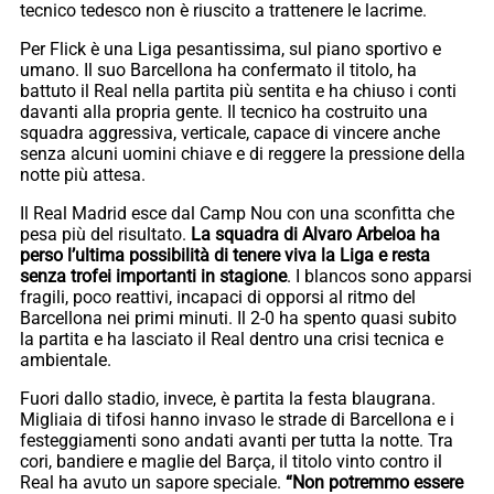
tecnico tedesco non è riuscito a trattenere le lacrime.
Per Flick è una Liga pesantissima, sul piano sportivo e
umano. Il suo Barcellona ha confermato il titolo, ha
battuto il Real nella partita più sentita e ha chiuso i conti
davanti alla propria gente. Il tecnico ha costruito una
squadra aggressiva, verticale, capace di vincere anche
senza alcuni uomini chiave e di reggere la pressione della
notte più attesa.
Il Real Madrid esce dal Camp Nou con una sconfitta che
pesa più del risultato.
La squadra di Alvaro Arbeloa ha
perso l’ultima possibilità di tenere viva la Liga e resta
senza trofei importanti in stagione
. I blancos sono apparsi
fragili, poco reattivi, incapaci di opporsi al ritmo del
Barcellona nei primi minuti. Il 2-0 ha spento quasi subito
la partita e ha lasciato il Real dentro una crisi tecnica e
ambientale.
Fuori dallo stadio, invece, è partita la festa blaugrana.
Migliaia di tifosi hanno invaso le strade di Barcellona e i
festeggiamenti sono andati avanti per tutta la notte. Tra
cori, bandiere e maglie del Barça, il titolo vinto contro il
Real ha avuto un sapore speciale.
“Non potremmo essere