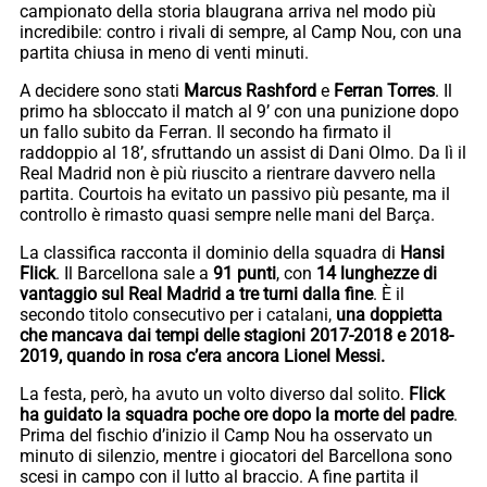
campionato della storia blaugrana arriva nel modo più
incredibile: contro i rivali di sempre, al Camp Nou, con una
partita chiusa in meno di venti minuti.
A decidere sono stati
Marcus Rashford
e
Ferran Torres
. Il
primo ha sbloccato il match al 9’ con una punizione dopo
un fallo subito da Ferran. Il secondo ha firmato il
raddoppio al 18’, sfruttando un assist di Dani Olmo. Da lì il
Real Madrid non è più riuscito a rientrare davvero nella
partita. Courtois ha evitato un passivo più pesante, ma il
controllo è rimasto quasi sempre nelle mani del Barça.
La classifica racconta il dominio della squadra di
Hansi
Flick
. Il Barcellona sale a
91 punti
, con
14 lunghezze di
vantaggio sul Real Madrid a tre turni dalla fine
. È il
secondo titolo consecutivo per i catalani,
una doppietta
che mancava dai tempi delle stagioni 2017-2018 e 2018-
2019, quando in rosa c’era ancora Lionel Messi.
La festa, però, ha avuto un volto diverso dal solito.
Flick
ha guidato la squadra poche ore dopo la morte del padre
.
Prima del fischio d’inizio il Camp Nou ha osservato un
minuto di silenzio, mentre i giocatori del Barcellona sono
scesi in campo con il lutto al braccio. A fine partita il