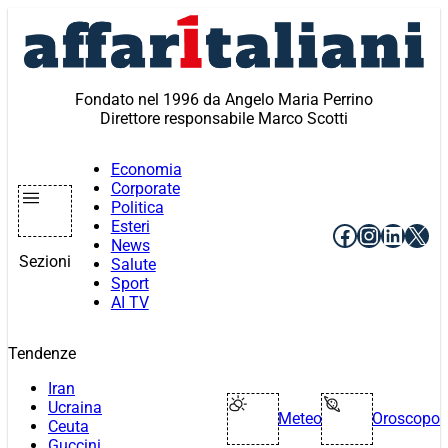
Vai
al
contenuto
Fondato nel 1996 da Angelo Maria Perrino
Direttore responsabile Marco Scotti
Economia
Corporate
Politica
Esteri
Facebook
Instagr
Linke
X
News
Sezioni
Salute
Sport
AI TV
Tendenze
Iran
Ucraina
Meteo
Oroscopo
Ceuta
Guccini