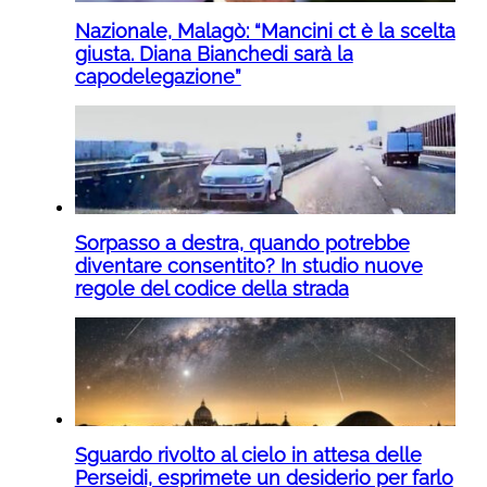
Nazionale, Malagò: “Mancini ct è la scelta
giusta. Diana Bianchedi sarà la
capodelegazione”
Sorpasso a destra, quando potrebbe
diventare consentito? In studio nuove
regole del codice della strada
Sguardo rivolto al cielo in attesa delle
Perseidi, esprimete un desiderio per farlo