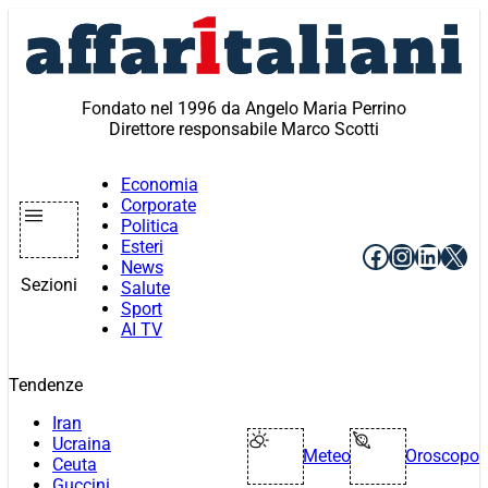
Vai
al
contenuto
Fondato nel 1996 da Angelo Maria Perrino
Direttore responsabile Marco Scotti
Economia
Corporate
Politica
Esteri
Facebook
Instagr
Linke
X
News
Sezioni
Salute
Sport
AI TV
Tendenze
Iran
Ucraina
Meteo
Oroscopo
Ceuta
Guccini