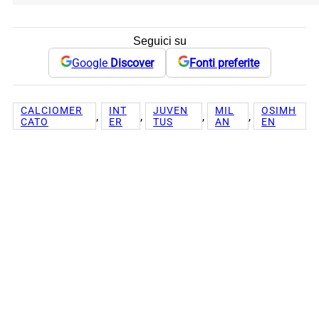
Seguici su
Google
Discover
Fonti preferite
CALCIOMER
INT
JUVEN
MIL
OSIMH
, 
, 
, 
, 
CATO
ER
TUS
AN
EN