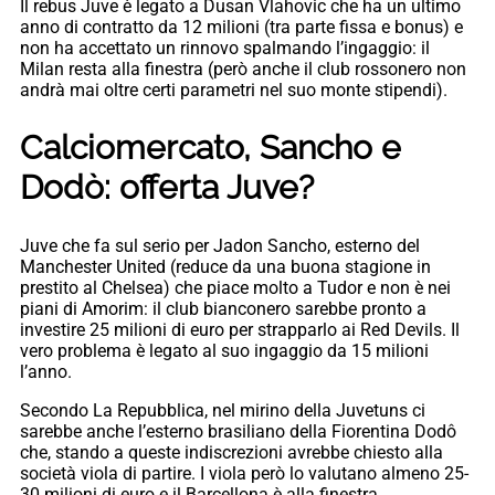
Il rebus Juve è legato a Dusan Vlahovic che ha un ultimo
anno di contratto da 12 milioni (tra parte fissa e bonus) e
non ha accettato un rinnovo spalmando l’ingaggio: il
Milan resta alla finestra (però anche il club rossonero non
andrà mai oltre certi parametri nel suo monte stipendi).
Calciomercato, Sancho e
Dodò: offerta Juve?
Juve che fa sul serio per Jadon Sancho, esterno del
Manchester United (reduce da una buona stagione in
prestito al Chelsea) che piace molto a Tudor e non è nei
piani di Amorim: il club bianconero sarebbe pronto a
investire 25 milioni di euro per strapparlo ai Red Devils. Il
vero problema è legato al suo ingaggio da 15 milioni
l’anno.
Secondo La Repubblica, nel mirino della Juvetuns ci
sarebbe anche l’esterno brasiliano della Fiorentina Dodô
che, stando a queste indiscrezioni avrebbe chiesto alla
società viola di partire. I viola però lo valutano almeno 25-
30 milioni di euro e il Barcellona è alla finestra.