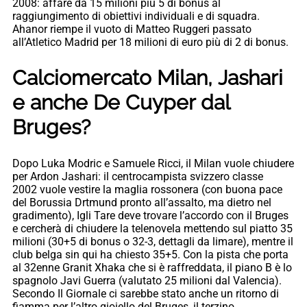
2008: affare da 15 milioni più 5 di bonus al
raggiungimento di obiettivi individuali e di squadra.
Ahanor riempe il vuoto di Matteo Ruggeri passato
all’Atletico Madrid per 18 milioni di euro più di 2 di bonus.
Calciomercato Milan, Jashari
e anche De Cuyper dal
Bruges?
Dopo Luka Modric e Samuele Ricci, il Milan vuole chiudere
per Ardon Jashari: il centrocampista svizzero classe
2002 vuole vestire la maglia rossonera (con buona pace
del Borussia Drtmund pronto all’assalto, ma dietro nel
gradimento), Igli Tare deve trovare l’accordo con il Bruges
e cercherà di chiudere la telenovela mettendo sul piatto 35
milioni (30+5 di bonus o 32-3, dettagli da limare), mentre il
club belga sin qui ha chiesto 35+5. Con la pista che porta
al 32enne Granit Xhaka che si è raffreddata, il piano B è lo
spagnolo Javi Guerra (valutato 25 milioni dal Valencia).
Secondo Il Giornale ci sarebbe stato anche un ritorno di
fiamma per l’altro gioiello del Bruges, il terzino