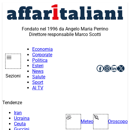
Vai
al
contenuto
Fondato nel 1996 da Angelo Maria Perrino
Direttore responsabile Marco Scotti
Economia
Corporate
Politica
Esteri
Facebook
Instagr
Linke
X
News
Sezioni
Salute
Sport
AI TV
Tendenze
Iran
Ucraina
Meteo
Oroscopo
Ceuta
Guccini