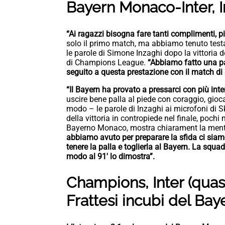
Bayern Monaco-Inter, I
“Ai ragazzi bisogna fare tanti complimenti, più
solo il primo match, ma abbiamo tenuto testa
le parole di Simone Inzaghi dopo la vittoria d
di Champions League.
“Abbiamo fatto una p
seguito a questa prestazione con il match di
“Il Bayern ha provato a pressarci con più inte
uscire bene palla al piede con coraggio, gioca
modo – le parole di Inzaghi ai microfoni di 
della vittoria in contropiede nel finale, pochi
Bayerno Monaco, mostra chiarament la mental
abbiamo avuto per preparare la sfida ci sia
tenere la palla e toglierla al Bayern. La squad
modo al 91′ lo dimostra”.
Champions, Inter (quasi
Frattesi incubi del Ba