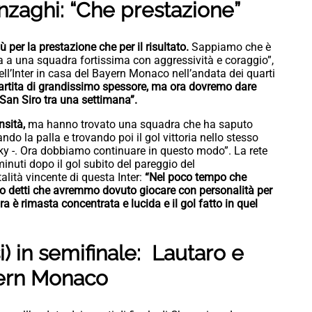
nzaghi: “Che prestazione”
 per la prestazione che per il risultato.
Sappiamo che è
 a una squadra fortissima con aggressività e coraggio”,
ell’Inter in casa del Bayern Monaco nell’andata dei quarti
artita di grandissimo spessore, ma ora dovremo dare
 San Siro tra una settimana”.
nsità,
ma hanno trovato una squadra che ha saputo
ndo la palla e trovando poi il gol vittoria nello stesso
Sky -. Ora dobbiamo continuare in questo modo”. La rete
 minuti dopo il gol subito del pareggio del
ità vincente di questa Inter:
“Nel poco tempo che
mo detti che avremmo dovuto giocare con personalità per
ra è rimasta concentrata e lucida e il gol fatto in quel
) in semifinale: Lautaro e
yern Monaco