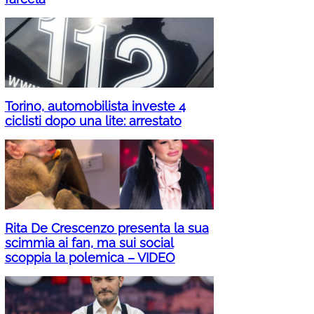
Torino, automobilista investe 4
ciclisti dopo una lite: arrestato
Rita De Crescenzo presenta la sua
scimmia ai fan, ma sui social
scoppia la polemica – VIDEO