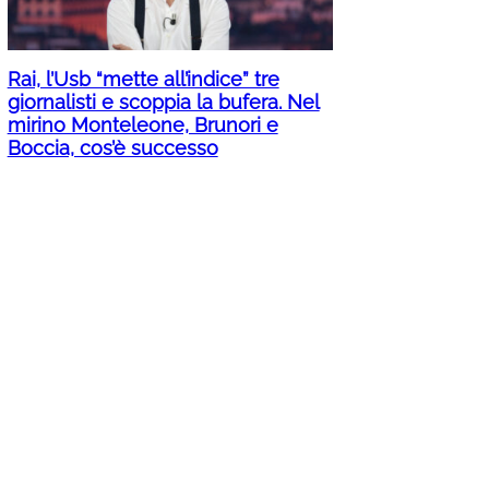
Rai, l’Usb “mette all’indice” tre
giornalisti e scoppia la bufera. Nel
mirino Monteleone, Brunori e
Boccia, cos’è successo