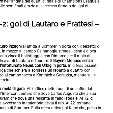
co
nell’andata dei quarti di finale di Champions League e
lle semifinali grazie al successo firmato dai gol di
: gol di Lautaro e Frattesi –
zurro Inzaghi
si affida a Sommer in porta con il terzetto di
. In mezzo al campo Calhanoglu stringe i denti e gioca
to vince il ballottaggio con Dimarco per il ruolo di
. In avanti Lautaro e Thuram.
Il Bayern Monaco senza
infortunato Neuer, con Urbig in porta.
In difesa assenti
ga che schiera a sorpresa un reparto a quattro con
ezzo al campo tocca a Kimmich e Goretzka, mentre sulle
rreiro.
ma metà di gara
. Al 7′ Olise mette fuori di un soffio dal
r l’Inter con Lautaro che trova Carlos Augusto che a sua
ram che trova una respinta in fallo laterale. Al 12′ ci
versario in traiettoria devia il tiro. Al 22′ tornano
sposta di Sommer. Sulla sfera arriva poi Kane che, preso in