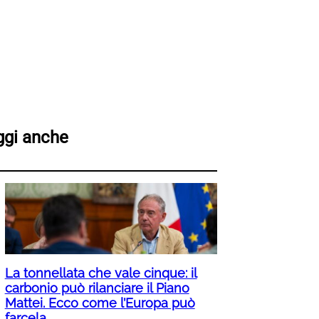
ggi anche
La tonnellata che vale cinque: il
carbonio può rilanciare il Piano
Mattei. Ecco come l’Europa può
farcela