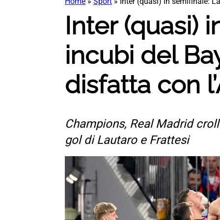
Home
»
Sport
»
Inter (quasi) in semifinale: 
Inter (quasi) 
incubi del B
disfatta con l
Champions, Real Madrid crolla
gol di Lautaro e Frattesi