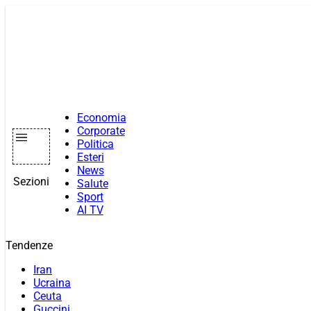
Vai
al
contenuto
Economia
Corporate
Politica
Esteri
News
Sezioni
Salute
Sport
AI TV
Tendenze
Iran
Ucraina
Ceuta
Guccini