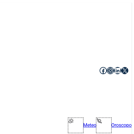
Facebook
Instagr
Linke
X
Meteo
Oroscopo