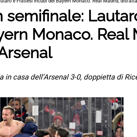
Lautaro e Frattesi incubi del Bayern Monaco. Real Madrid, disfatta
in semifinale: Lautar
ayern Monaco. Real 
’Arsenal
 in casa dell’Arsenal 3-0, doppietta di Ric