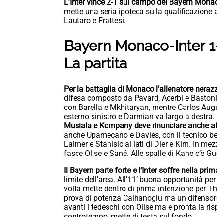
L’Inter vince 2-1 sul campo del Bayern Mona
mette una seria ipoteca sulla qualificazione a
Lautaro e Frattesi.
Bayern Monaco-Inter 1-2
La partita
Per la battaglia di Monaco l’allenatore neraz
difesa composto da Pavard, Acerbi e Bastoni
con Barella e Mkhitaryan, mentre Carlos Augus
esterno sinistro e Darmian va largo a destra
Musiala e Kompany deve rinunciare anche all’
anche Upamecano e Davies, con il tecnico bel
Laimer e Stanisic ai lati di Dier e Kim. In m
fasce Olise e Sané. Alle spalle di Kane c’è Gue
Il Bayern parte forte e l’Inter soffre nella pri
limite dell’area. All’11’ buona opportunità pe
volta mette dentro di prima intenzione per Thu
prova di potenza Calhanoglu ma un difensore av
avanti i tedeschi con Olise ma è pronta la ri
controtempo, mette di testa sul fondo.