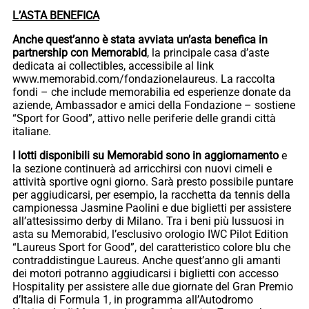
L’ASTA BENEFICA
Anche quest’anno è stata avviata un’asta benefica in
partnership con Memorabid
, la principale casa d’aste
dedicata ai collectibles, accessibile al link
www.memorabid.com/fondazionelaureus. La raccolta
fondi – che include memorabilia ed esperienze donate da
aziende, Ambassador e amici della Fondazione – sostiene
“Sport for Good”, attivo nelle periferie delle grandi città
italiane.
I lotti disponibili su Memorabid
sono in aggiornamento
e
la sezione continuerà ad arricchirsi con nuovi cimeli e
attività sportive ogni giorno. Sarà presto possibile puntare
per aggiudicarsi, per esempio, la racchetta da tennis della
campionessa Jasmine Paolini e due biglietti per assistere
all’attesissimo derby di Milano. Tra i beni più lussuosi in
asta su Memorabid, l’esclusivo orologio IWC Pilot Edition
“Laureus Sport for Good”, del caratteristico colore blu che
contraddistingue Laureus. Anche quest’anno gli amanti
dei motori potranno aggiudicarsi i biglietti con accesso
Hospitality per assistere alle due giornate del Gran Premio
d’Italia di Formula 1, in programma all’Autodromo