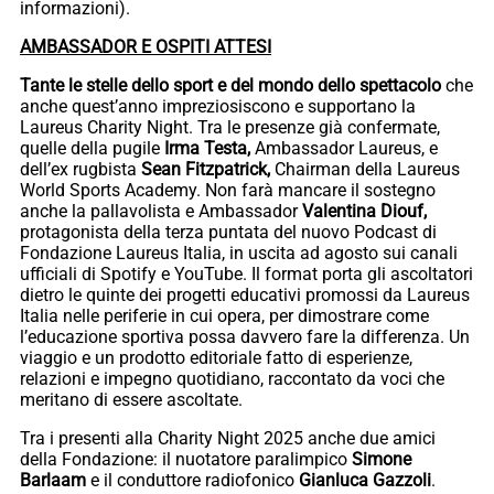
informazioni).
AMBASSADOR E OSPITI ATTESI
Tante le stelle dello sport e del mondo dello spettacolo
che
anche quest’anno impreziosiscono e supportano la
Laureus Charity Night. Tra le presenze già confermate,
quelle della pugile
Irma Testa,
Ambassador Laureus, e
dell’ex rugbista
Sean Fitzpatrick,
Chairman della Laureus
World Sports Academy. Non farà mancare il sostegno
anche la pallavolista e Ambassador
Valentina Diouf,
protagonista della terza puntata del nuovo Podcast di
Fondazione Laureus Italia, in uscita ad agosto sui canali
ufficiali di Spotify e YouTube. Il format porta gli ascoltatori
dietro le quinte dei progetti educativi promossi da Laureus
Italia nelle periferie in cui opera, per dimostrare come
l’educazione sportiva possa davvero fare la differenza. Un
viaggio e un prodotto editoriale fatto di esperienze,
relazioni e impegno quotidiano, raccontato da voci che
meritano di essere ascoltate.
Tra i presenti alla Charity Night 2025 anche due amici
della Fondazione: il nuotatore paralimpico
Simone
Barlaam
e il conduttore radiofonico
Gianluca Gazzoli
.