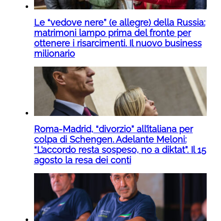
Le “vedove nere” (e allegre) della Russia:
matrimoni lampo prima del fronte per
ottenere i risarcimenti. Il nuovo business
milionario
Roma-Madrid, “divorzio” all’italiana per
colpa di Schengen. Adelante Meloni:
“L’accordo resta sospeso, no a diktat”. Il 15
agosto la resa dei conti