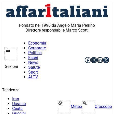
Vai
al
contenuto
Fondato nel 1996 da Angelo Maria Perrino
Direttore responsabile Marco Scotti
Economia
Corporate
Politica
Esteri
Facebook
Instagr
Linke
X
News
Sezioni
Salute
Sport
AI TV
Tendenze
Iran
Ucraina
Meteo
Oroscopo
Ceuta
Guccini