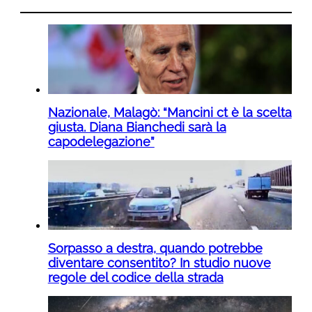
Nazionale, Malagò: “Mancini ct è la scelta
giusta. Diana Bianchedi sarà la
capodelegazione”
Sorpasso a destra, quando potrebbe
diventare consentito? In studio nuove
regole del codice della strada