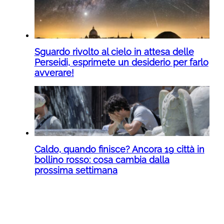
Sguardo rivolto al cielo in attesa delle
Perseidi, esprimete un desiderio per farlo
avverare!
Caldo, quando finisce? Ancora 19 città in
bollino rosso: cosa cambia dalla
prossima settimana