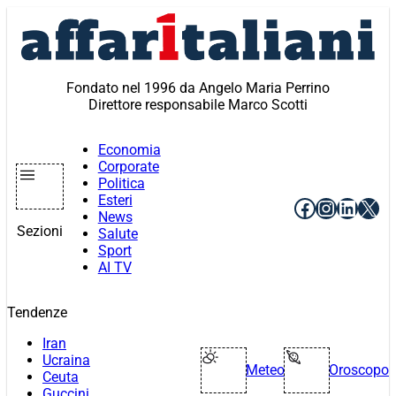
Vai
al
contenuto
Fondato nel 1996 da Angelo Maria Perrino
Direttore responsabile Marco Scotti
Economia
Corporate
Politica
Esteri
Facebook
Instagr
Linke
X
News
Sezioni
Salute
Sport
AI TV
Tendenze
Iran
Ucraina
Meteo
Oroscopo
Ceuta
Guccini