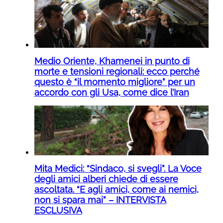
Medio Oriente, Khamenei in punto di
morte e tensioni regionali: ecco perché
questo è “il momento migliore” per un
accordo con gli Usa, come dice l’Iran
Mita Medici: “Sindaco, si svegli”. La Voce
degli amici alberi chiede di essere
ascoltata. “E agli amici, come ai nemici,
non si spara mai” – INTERVISTA
ESCLUSIVA