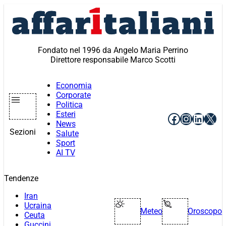
Vai
al
contenuto
Fondato nel 1996 da Angelo Maria Perrino
Direttore responsabile Marco Scotti
Economia
Corporate
Politica
Esteri
Facebook
Instagr
Linke
X
News
Sezioni
Salute
Sport
AI TV
Tendenze
Iran
Ucraina
Meteo
Oroscopo
Ceuta
Guccini