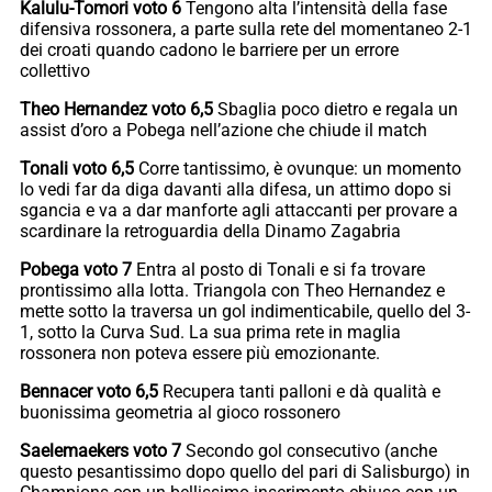
Kalulu-Tomori voto 6
Tengono alta l’intensità della fase
difensiva rossonera, a parte sulla rete del momentaneo 2-1
dei croati quando cadono le barriere per un errore
collettivo
Theo Hernandez voto 6,5
Sbaglia poco dietro e regala un
assist d’oro a Pobega nell’azione che chiude il match
Tonali voto 6,5
Corre tantissimo, è ovunque: un momento
lo vedi far da diga davanti alla difesa, un attimo dopo si
sgancia e va a dar manforte agli attaccanti per provare a
scardinare la retroguardia della Dinamo Zagabria
Pobega voto 7
Entra al posto di Tonali e si fa trovare
prontissimo alla lotta. Triangola con Theo Hernandez e
mette sotto la traversa un gol indimenticabile, quello del 3-
1, sotto la Curva Sud. La sua prima rete in maglia
rossonera non poteva essere più emozionante.
Bennacer voto 6,5
Recupera tanti palloni e dà qualità e
buonissima geometria al gioco rossonero
Saelemaekers voto 7
Secondo gol consecutivo (anche
questo pesantissimo dopo quello del pari di Salisburgo) in