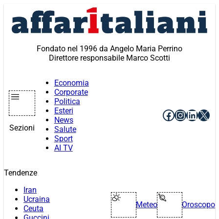
Vai
al
contenuto
Fondato nel 1996 da Angelo Maria Perrino
Direttore responsabile Marco Scotti
Economia
Corporate
Politica
Esteri
Facebook
Instagr
Linke
X
News
Sezioni
Salute
Sport
AI TV
Tendenze
Iran
Ucraina
Meteo
Oroscopo
Ceuta
Guccini