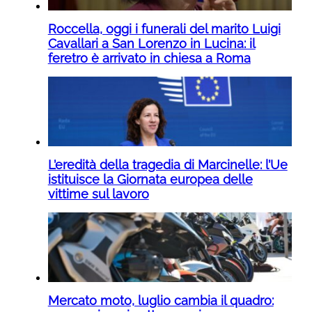
Roccella, oggi i funerali del marito Luigi
Cavallari a San Lorenzo in Lucina: il
feretro è arrivato in chiesa a Roma
L’eredità della tragedia di Marcinelle: l’Ue
istituisce la Giornata europea delle
vittime sul lavoro
Mercato moto, luglio cambia il quadro: