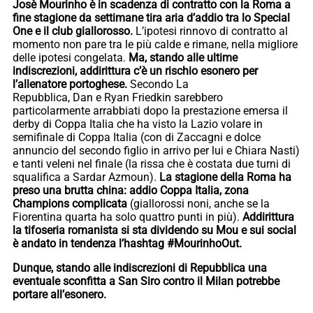
Josè Mourinho è in scadenza di contratto con la Roma a
fine stagione da settimane tira aria d’addio tra lo Special
One e il club giallorosso.
L’ipotesi rinnovo di contratto al
momento non pare tra le più calde e rimane, nella migliore
delle ipotesi congelata.
Ma, stando alle ultime
indiscrezioni, addirittura c’è un rischio esonero per
l’allenatore portoghese.
Secondo La
Repubblica, Dan e Ryan Friedkin sarebbero
particolarmente arrabbiati dopo la prestazione emersa il
derby di Coppa Italia che ha visto la Lazio volare in
semifinale di Coppa Italia (con di Zaccagni e dolce
annuncio del secondo figlio in arrivo per lui e Chiara Nasti)
e tanti veleni nel finale (la rissa che è costata due turni di
squalifica a Sardar Azmoun).
La stagione della Roma ha
preso una brutta china: addio Coppa Italia, zona
Champions complicata
(giallorossi noni, anche se la
Fiorentina quarta ha solo quattro punti in più).
Addirittura
la tifoseria romanista si sta dividendo su Mou e sui social
è andato in tendenza l’hashtag #MourinhoOut.
Dunque, stando alle indiscrezioni di Repubblica una
eventuale sconfitta a San Siro contro il Milan potrebbe
portare all’esonero.