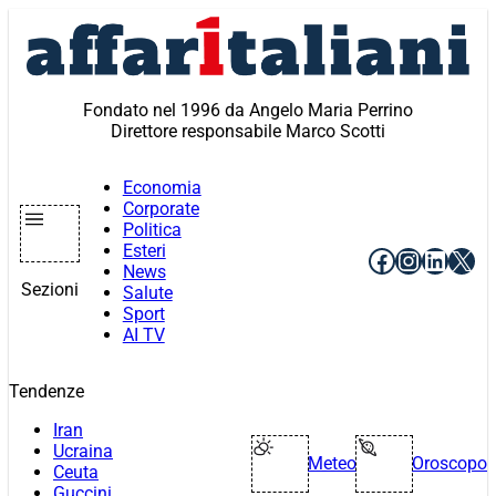
Vai
al
contenuto
Fondato nel 1996 da Angelo Maria Perrino
Direttore responsabile Marco Scotti
Economia
Corporate
Politica
Esteri
Facebook
Instagr
Linke
X
News
Sezioni
Salute
Sport
AI TV
Tendenze
Iran
Ucraina
Meteo
Oroscopo
Ceuta
Guccini