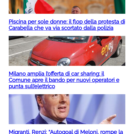
Piscina per sole donne: il flop della protesta di
Carabella che va via scortato dalla polizia
Milano amplia l’offerta di car sharing: il
Comune apre il bando per nuovi operatori e
punta sull’elettrico
Migranti, Renzi; “Autogoal di Meloni, rompe la