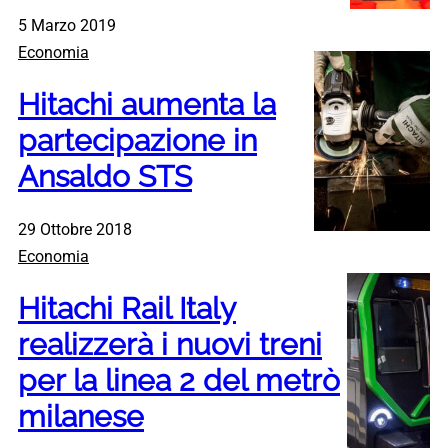
5 Marzo 2019
Economia
Hitachi aumenta la
partecipazione in
Ansaldo STS
29 Ottobre 2018
Economia
Hitachi Rail Italy
realizzerà i nuovi treni
per la linea 2 del metrò
milanese