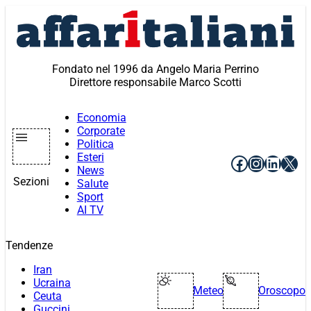
Vai
al
contenuto
Fondato nel 1996 da Angelo Maria Perrino
Direttore responsabile Marco Scotti
Economia
Corporate
Politica
Esteri
Facebook
Instagr
Linke
X
News
Sezioni
Salute
Sport
AI TV
Tendenze
Iran
Ucraina
Meteo
Oroscopo
Ceuta
Guccini