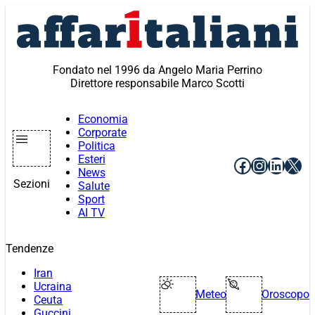
Vai
al
contenuto
Fondato nel 1996 da Angelo Maria Perrino
Direttore responsabile Marco Scotti
Economia
Corporate
Politica
Esteri
Facebook
Instagr
Linke
X
News
Sezioni
Salute
Sport
AI TV
Tendenze
Iran
Ucraina
Meteo
Oroscopo
Ceuta
Guccini