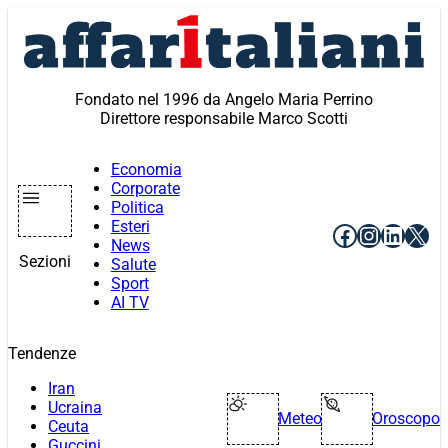
Vai
al
contenuto
Fondato nel 1996 da Angelo Maria Perrino
Direttore responsabile Marco Scotti
Economia
Corporate
Politica
Esteri
Facebook
Instagr
Linke
X
News
Sezioni
Salute
Sport
AI TV
Tendenze
Iran
Ucraina
Meteo
Oroscopo
Ceuta
Guccini